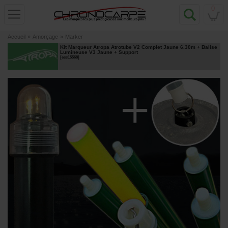
0
Accueil
»
Amorçage
»
Marker
Kit Marqueur Atropa Atrotube V2 Complet Jaune 6.30m + Balise
Lumineuse V3 Jaune + Support
[
esc15568
]