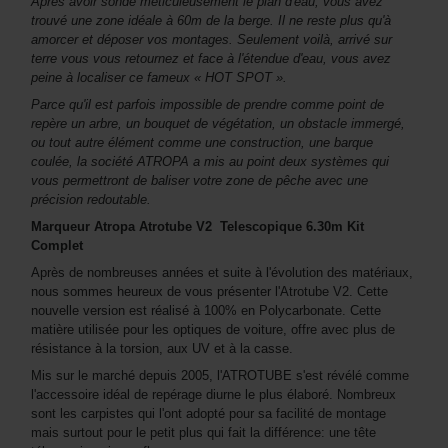
Après avoir sondé méticuleusement le plan d'eau, vous avez
trouvé une zone idéale à 60m de la berge. Il ne reste plus qu'à
amorcer et déposer vos montages. Seulement voilà, arrivé sur
terre vous vous retournez et face à l'étendue d'eau, vous avez
peine à localiser ce fameux « HOT SPOT ».
Parce qu'il est parfois impossible de prendre comme point de
repère un arbre, un bouquet de végétation, un obstacle immergé,
ou tout autre élément comme une construction, une barque
coulée, la société ATROPA a mis au point deux systèmes qui
vous permettront de baliser votre zone de pêche avec une
précision redoutable.
Marqueur Atropa Atrotube
V2
Telescopique 6.30m Kit
Complet
Après de nombreuses années et suite à l'évolution des matériaux,
nous sommes heureux de vous présenter l'Atrotube V2. Cette
nouvelle version est réalisé à 100% en Polycarbonate. Cette
matière utilisée pour les optiques de voiture, offre avec plus de
résistance à la torsion, aux UV et à la casse.
Mis sur le marché depuis 2005, l'ATROTUBE s'est révélé comme
l'accessoire idéal de repérage diurne le plus élaboré. Nombreux
sont les carpistes qui l'ont adopté pour sa facilité de montage
mais surtout pour le petit plus qui fait la différence: une tête