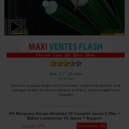
Plus que
1
jour
13
h
22
min
31
sec
Note: 3.7 - 10 votes
Voir les avis
Découvrez la gamme Atropa chez Chronocarpe : systèmes de détection ou de
repérages destinés à la pêche et fabriqués en France. Livraison rapide et prix
compétitifs.
Kit Marqueur Atropa Atrotube V2 Complet Jaune 6.30m +
Balise Lumineuse V3 Jaune + Support
-
17
%
Economisez
19
€
111
,20
€