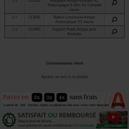
1
x
213251
Marqueur Atropa Atrotube V2
Telescopique 6.30m Kit Complet
Jaune
1
x
213645
Balise Lumineuse Atropa
Automatique V3 Jaune
1
x
213363
Support Poids Atropa pour
Atrotube
Commentaires client
Ajoutez un avis à ce produit