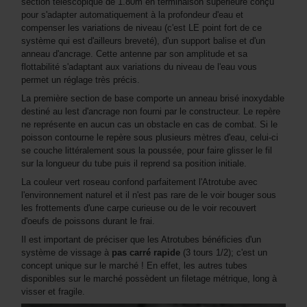
section télescopique de 1.80m en terminaison supérieure conçu
pour s'adapter automatiquement à la profondeur d'eau et
compenser les variations de niveau (c'est LE point fort de ce
système qui est d'ailleurs breveté), d'un support balise et d'un
anneau d'ancrage. Cette antenne par son amplitude et sa
flottabilité s'adaptant aux variations du niveau de l'eau vous
permet un réglage très précis.
La première section de base comporte un anneau brisé inoxydable
destiné au lest d'ancrage non fourni par le constructeur. Le repère
ne représente en aucun cas un obstacle en cas de combat. Si le
poisson contourne le repère sous plusieurs mètres d'eau, celui-ci
se couche littéralement sous la poussée, pour faire glisser le fil
sur la longueur du tube puis il reprend sa position initiale.
La couleur vert roseau confond parfaitement l'Atrotube avec
l'environnement naturel et il n'est pas rare de le voir bouger sous
les frottements d'une carpe curieuse ou de le voir recouvert
d'oeufs de poissons durant le frai.
Il est important de préciser que les Atrotubes bénéficies d'un
système de vissage à
pas carré rapide
(3 tours 1/2); c'est un
concept unique sur le marché ! En effet, les autres tubes
disponibles sur le marché possèdent un filetage métrique, long à
visser et fragile.