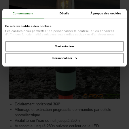
Consentement
Détails
À propos des cookies
Ce site web utilise des cookies.
Les cookies nous permettent de personnaliser le contenu et les annonces,
d'offrir des fonctionnalités relatives aux médias sociaux et d'analyser notre
trafic. Nous partageons également des informations sur l'utilisation de notre site
avec nos partenaires de médias sociaux, de publicité et d'analyse, qui peuvent
combiner celles-ci avec d'autres informations que vous leur avez fournies ou
Tout autoriser
qu'ils ont collectées lors de votre utilisation de leurs services.
Personnaliser
Eclairement horizontal 360°
Allumage et extinction progressifs commandés par cellule
photoélectrique
Visibilité sur l’eau de nuit jusqu’à 250m
Autonomie jusqu’à 280h suivant couleur de la LED