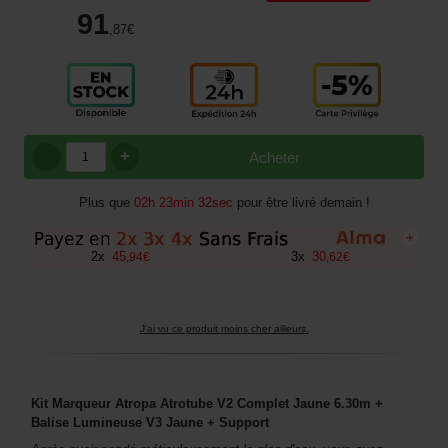
91
,87
€
+
Acheter
Plus que
02h 23min 31sec
pour être livré demain !
+
2
x
45
3
x
30
,
94
€
,
62
€
J'ai vu ce produit moins cher ailleurs.
Kit Marqueur Atropa Atrotube V2 Complet Jaune 6.30m +
Balise Lumineuse V3 Jaune + Support