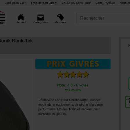
Expédition 24H°
Frais de port Offert¹
2X 3X 4X Sans Frais²
Carte Privilège
Nous co
Marques
Accueil
Catégories
Sonik Bank-Tek
Note: 4.8 - 6 votes
Voir les avis
Découvrez Sonik sur Chronocarpe : cannes,
moulinets et équipements de pêche à la carpe
performants. Matériel fiable et innovant pour
carpistes exigeants.