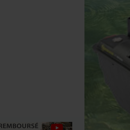
Antiseptique Vet'Eau
Trépied de Pesée Carp Design
Sac de Pesée Ccarp
[
icavet'Eau Poudre Gélifiante
Easy Weigh
[
205968
]
30g
[
212902
]
26
29
16
29
,
90
€
42
,
90
€
19
,
90
,
90
€
,
90
€
,
90
€
Acheter
Acheter
Acheter