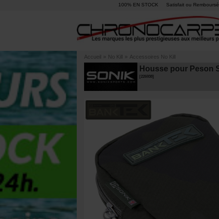
100% EN STOCK
Satisfait ou Remboursé
Accueil
»
No Kill
»
Accessoires No Kill
Housse pour Peson 
[
226938
]