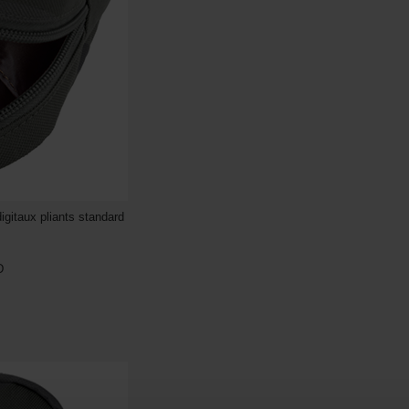
gitaux pliants standard
D