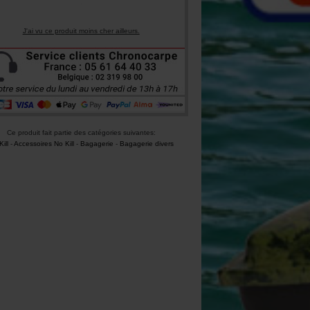
J'ai vu ce produit moins cher ailleurs.
Ce produit fait partie des catégories suivantes:
ill
-
Accessoires No Kill
-
Bagagerie
-
Bagagerie divers