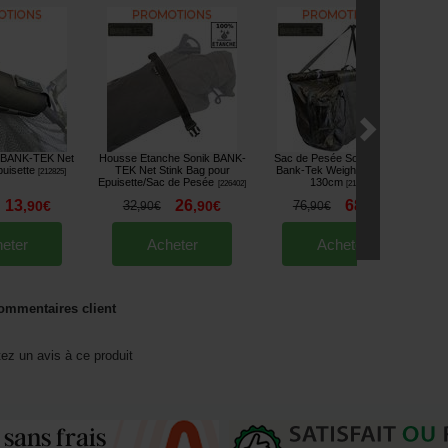
k BANK-TEK Net
Housse Etanche Sonik BANK-
Sac de Pesée Sonik Flottant
puisette
TEK Net Stink Bag pour
Bank-Tek Weighsling Large
C
[
212825
]
Epuisette/Sac de Pesée
130cm
[
226402
]
[
212829
]
13
26
68
,
90
€
32
,
90
€
76
,
90
€
,
90
€
,
90
€
eter
Acheter
Acheter
ommentaires client
tez un avis à ce produit