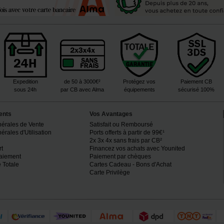
Expedition
de 50 à 3000€²
Protégez vos
Paiement CB
sous 24h
par CB avec Alma
équipements
sécurisé 100%
ents
Vos Avantages
nérales de Vente
Satisfait ou Remboursé
rales d'Utilisation
Ports offerts à partir de 99€¹
2x 3x 4x sans frais par CB²
rt
Financez vos achats avec Younited
paiement
Paiement par chèques
 Totale
Cartes Cadeau - Bons d'Achat
Carte Privilège