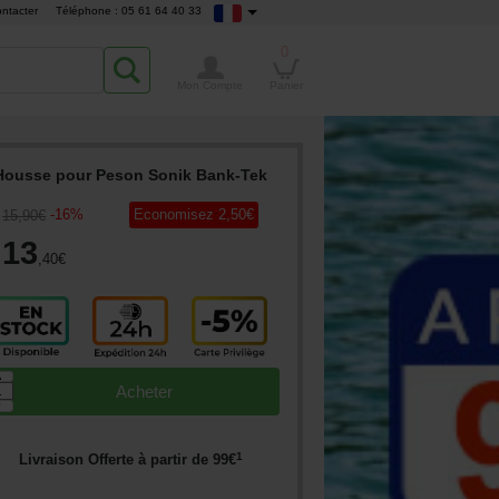
ntacter
Téléphone : 05 61 64 40 33
0
Mon Compte
Panier
Housse pour Peson Sonik Bank-Tek
-
16
%
Economisez
2
,50
€
15
,90
€
13
,40
€
▲
Acheter
▼
1
Livraison Offerte à partir de
99
€