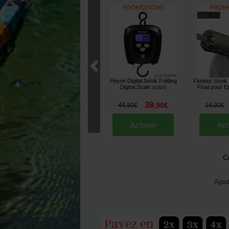
Peson Digital Sonik Folding
Flotteur Soni
Digital Scale
Float pour E
[
212025
]
39
44
,
90
€
14
,
90
€
,
90
€
Acheter
Ach
C
Ajou