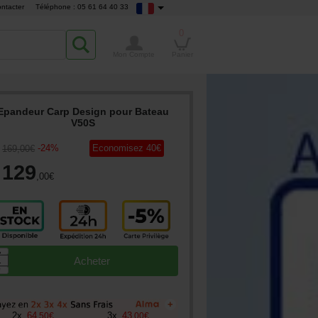
ntacter
Téléphone : 05 61 64 40 33
0
Mon Compte
Panier
Epandeur Carp Design pour Bateau
V50S
-
24
%
Economisez
40
€
169
,00
€
129
,00
€
▲
Acheter
▼
+
2
x
64
3
x
43
,
50
€
,
00
€