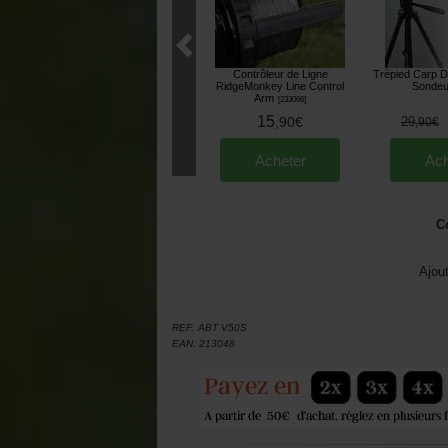
Contrôleur de Ligne
Trépied Carp D
RidgeMonkey Line Control
Sonde
Arm
[
233066
]
15
,
90
€
29
,
90
€
Acheter
Ach
C
Ajou
REF:
ABT V50S
EAN:
213048