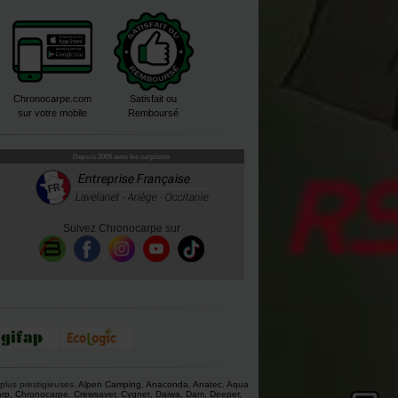
Chronocarpe.com
Satisfait ou
sur votre mobile
Remboursé
Depuis 2005 avec les carpistes
Suivez Chronocarpe sur
plus prestigieuses.
Alpen Camping
,
Anaconda
,
Anatec
,
Aqua
rp
,
Chronocarpe
,
Crewsaver
,
Cygnet
,
Daiwa
,
Dam
,
Deeper
,