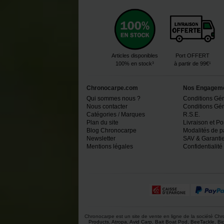
Articles disponibles
Port OFFERT
100% en stock³
à partir de 99€¹
Chronocarpe.com
Nos Engagem
Qui sommes nous ?
Conditions Gé
Nous contacter
Conditions Géné
Catégories
/
Marques
R.S.E.
Plan du site
Livraison et Po
Blog Chronocarpe
Modalités de 
Newsletter
SAV & Garantie
Mentions légales
Confidentialité
Chronocarpe est un site de vente en ligne de la société Chron
Products
,
Atropa
,
Avid Carp
,
Bait Boat Pod
,
BeeTackle
,
Bi