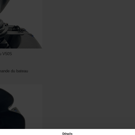
au V50S
mmande du bateau
Détails