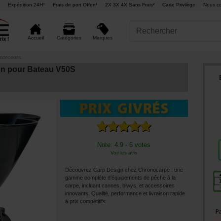
Expédition 24H°
Frais de port Offert¹
2X 3X 4X Sans Frais²
Carte Privilège
Nous co
Marques
Accueil
Catégories
morceurs
n pour Bateau V50S
Note: 4.9 - 6 votes
Voir les avis
Découvrez Carp Design chez Chronocarpe : une
gamme complète d’équipements de pêche à la
carpe, incluant cannes, biwys, et accessoires
innovants. Qualité, performance et livraison rapide
à prix compétitifs.