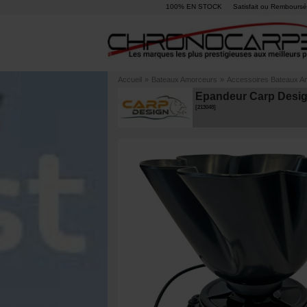
100% EN STOCK
Satisfait ou Remboursé
Accueil
»
Bateaux Amorceurs
»
Accessoires Bateaux A
Epandeur Carp Desig
[
213048
]