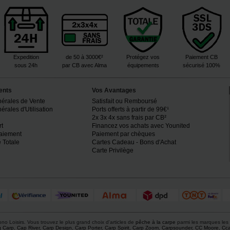
Expedition
de 50 à 3000€²
Protégez vos
Paiement CB
sous 24h
par CB avec Alma
équipements
sécurisé 100%
ents
Vos Avantages
nérales de Vente
Satisfait ou Remboursé
rales d'Utilisation
Ports offerts à partir de 99€¹
2x 3x 4x sans frais par CB²
rt
Financez vos achats avec Younited
paiement
Paiement par chèques
 Totale
Cartes Cadeau - Bons d'Achat
Carte Privilège
o Loisirs. Vous trouvez le plus grand choix d'articles de
pêche à la carpe
parmi les marques les 
g Carp
,
Cap River
,
Carp Design
,
Carp Porter
,
Carp Spirit
,
Carp Zoom
,
Carpsounder
,
CC Moore
,
Cca