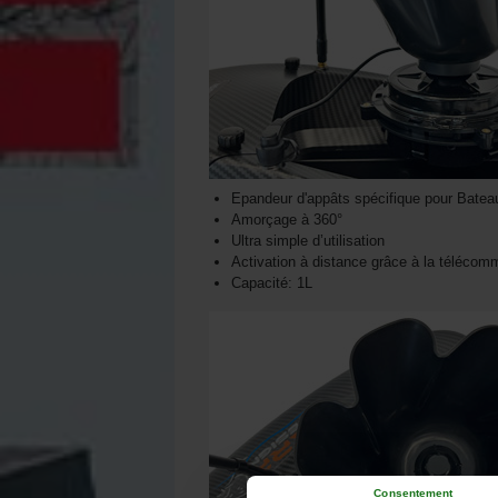
Epandeur d'appâts spécifique pour Bate
Amorçage à 360°
Ultra simple d’utilisation
Activation à distance grâce à la téléco
Capacité: 1L
Consentement