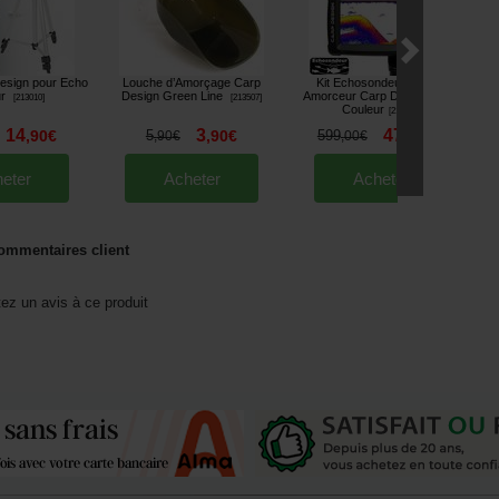
esign pour Echo
Louche d’Amorçage Carp
Kit Echosondeur Bateau
M
ur
Design Green Line
Amorceur Carp Design T600
[
213010
]
[
213507
]
Couleur
[
213627
]
14
3
479
,
90
€
5
,
90
€
599
,
00
€
,
90
€
,
00
€
eter
Acheter
Acheter
ommentaires client
tez un avis à ce produit