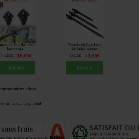
pport Arrière Nash Butt
Pique Nash Cam Lock
Lock
Bankstick
[
m23887
]
[
205245A
]
16
11
17
,
90
€
13
,
90
€
,
90
€
,
90
€
Acheter
Acheter
ommentaires client
tez un avis à ce produit