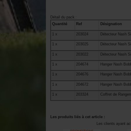
Détail du pack
:
Quantité
Ref
Désignation
1
x
203024
Détecteur Nash Si
1
x
203025
Détecteur Nash Si
1
x
203022
Détecteur Nash Si
1
x
204674
Hanger Nash Bobb
1
x
204676
Hanger Nash Bobb
1
x
204672
Hanger Nash Bobb
1
x
203324
Coffret de Range
Les produits liés à cet article :
Les clients ayant ac