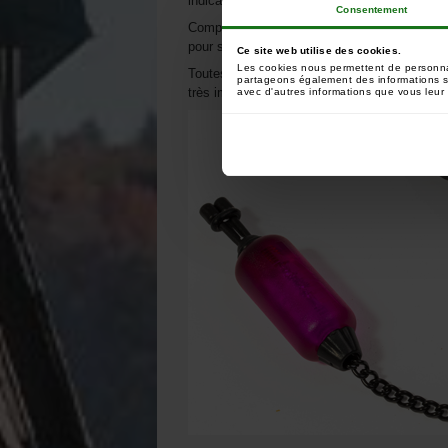
indicateurs lumineux !
Consentement
Complets avec logement isotope, les Nash Bob
pour s’accorder avec toutes les couleurs de 
Ce site web utilise des cookies.
Les cookies nous permettent de personnali
Toutes les teintes sont en finition mates ave
partageons également des informations sur
très impressionnante.
avec d'autres informations que vous leur a