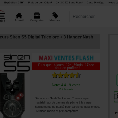
Expédition 24H°
Frais de port Offert¹
2X 3X 4X Sans Frais²
Carte Privilège
Nous co
Marques
Accueil
Catégories
eurs Siren S5 Digital Tricolore + 3 Hanger Nash
Plus que
4
jours
12
h
39
min
16
sec
pour en profiter !
Note: 4.4 - 9 votes
Voir les avis
Découvrez Nash Tackle sur Chronocarpe :
matériel haut de gamme de pêche à la carpe.
Équipements de qualité pour carpistes passionnés.
Livraison rapide et prix compétitifs.