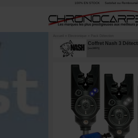
100% EN STOCK
Satisfait ou Remboursé
Accueil
»
Electronique
»
Pack Détection
Coffret Nash 3 Détect
[
esc16571
]