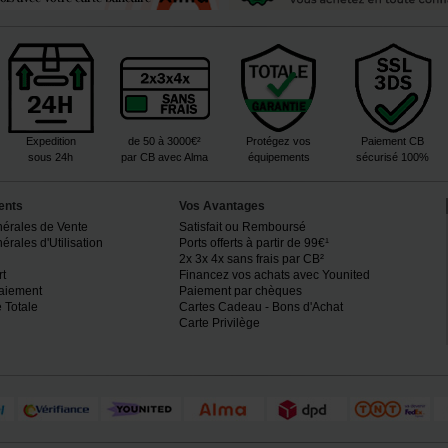
Expedition
de 50 à 3000€²
Protégez vos
Paiement CB
sous 24h
par CB avec Alma
équipements
sécurisé 100%
ents
Vos Avantages
nérales de Vente
Satisfait ou Remboursé
rales d'Utilisation
Ports offerts à partir de 99€¹
2x 3x 4x sans frais par CB²
rt
Financez vos achats avec Younited
paiement
Paiement par chèques
 Totale
Cartes Cadeau - Bons d'Achat
Carte Privilège