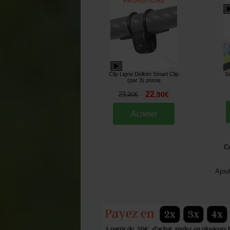
Clip Ligne Delkim Smart Clip
Su
(par 3)
[
203538
]
22
23
,
90
€
,
90
€
Acheter
C
Ajou