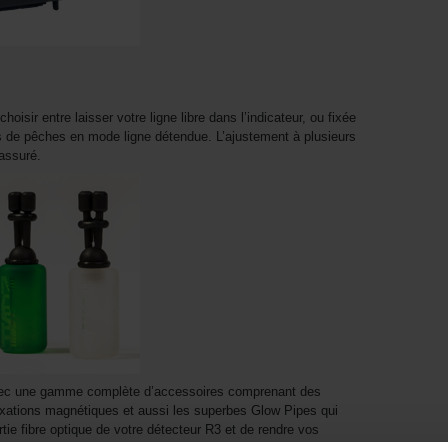
isir entre laisser votre ligne libre dans l’indicateur, ou fixée
ors de pêches en mode ligne détendue. L’ajustement à plusieurs
 assuré.
vec une gamme complète d’accessoires comprenant des
 fixations magnétiques et aussi les superbes Glow Pipes qui
tie fibre optique de votre détecteur R3 et de rendre vos