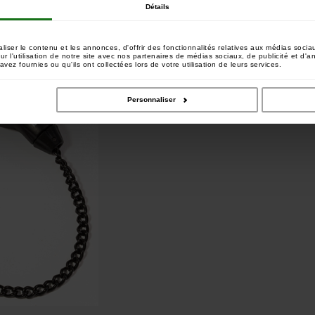
Détails
bin Kits sont ,disponibles en deux tailles et cinq couleurs
détecteurs Siren.
ser le contenu et les annonces, d'offrir des fonctionnalités relatives aux médias sociau
c logo Nash très élégants incluant une couleur Clear "givrée"
 l'utilisation de notre site avec nos partenaires de médias sociaux, de publicité et d'a
vez fournies ou qu'ils ont collectées lors de votre utilisation de leurs services.
Personnaliser