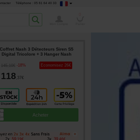
ntacter
Téléphone : 05 61 64 40 33
0
Mon Compte
Panier
Coffret Nash 3 Détecteurs Siren S5
Digital Tricolore + 3 Hanger Nash
-
18
%
Economisez
26
€
145
,10
€
118
,37
€
▲
Acheter
▼
+
2
x
59
3
x
39
,
19
€
,
46
€