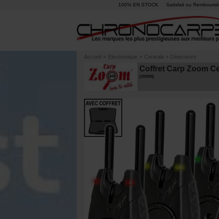
100% EN STOCK
Satisfait ou Remboursé
Accueil
»
Electronique
»
Centrale + Détecteurs
Coffret Carp Zoom Cen
[
203968
]