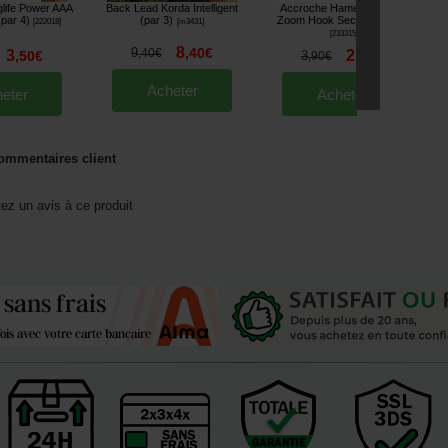
glife Power AAA
Back Lead Korda Intelligent
Accroche Hameçon Carp
D
par 4)
(par 3)
Zoom Hook Secure (par 3)
[
222018
]
[
m3431
]
[
233315
]
8
9
,
40
€
,
40
€
3
2
,
50
€
3
,
90
€
,
90
€
Acheter
eter
Acheter
ommentaires client
tez un avis à ce produit