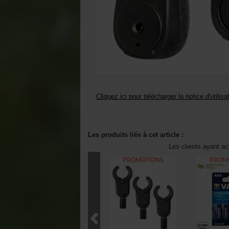
Cliquez ici pour télécharger la notice d'utilisa
Les produits liés à cet article :
Les clients ayant ac