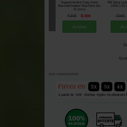
Support Arrière Carp Zoom
Pile Varta Lon
Marshall Rubber Rod Rest (les
LR03 1.5V (
3)
[
205131
]
4
5
,
90
€
3
,
90
€
,
90
€
Acheter
Ach
C
Ajou
EAN:
5999095342650