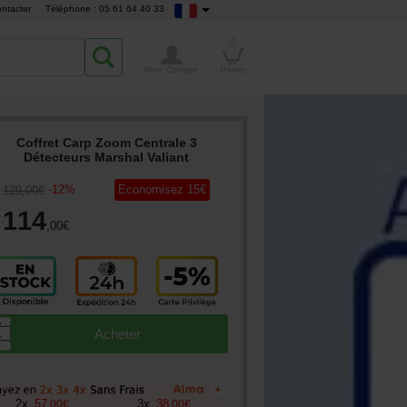
ntacter
Téléphone : 05 61 64 40 33
0
Mon Compte
Panier
Coffret Carp Zoom Centrale 3
Détecteurs Marshal Valiant
-
12
%
Economisez
15
€
129
,00
€
114
,00
€
▲
Acheter
▼
+
2
x
57
3
x
38
,
00
€
,
00
€