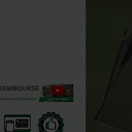
étecteur de Mouvement Carp
Rod Pod Carp Zoom Tempo 3
Zoom avec Centrale FK7
cannes
[
205981
]
[
203085
]
56
56
66
,
90
€
61
,
90
€
,
90
€
,
90
€
Acheter
Acheter