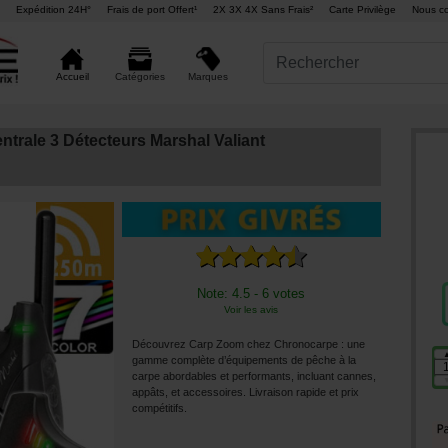
Expédition 24H°
Frais de port Offert¹
2X 3X 4X Sans Frais²
Carte Privilège
Nous co
Marques
Accueil
Catégories
trale 3 Détecteurs Marshal Valiant
Note: 4.5 - 6 votes
Voir les avis
Découvrez Carp Zoom chez Chronocarpe : une
gamme complète d’équipements de pêche à la
carpe abordables et performants, incluant cannes,
appâts, et accessoires. Livraison rapide et prix
compétitifs.