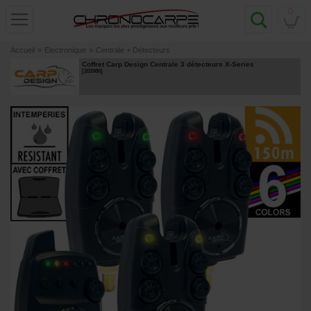
0
Accueil
»
Electronique
»
Centrale + Détecteurs
Coffret Carp Design Centrale 3 détecteurs X-Series
[
203986
]