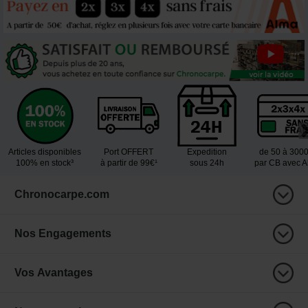
Articles disponibles
Port OFFERT
Expedition
de 50 à 300
100% en stock³
à partir de 99€¹
sous 24h
par CB avec 
Chronocarpe.com
Nos Engagements
Vos Avantages