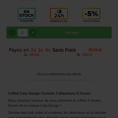
+
Acheter
+
2
x
44
3
x
29
,
95
€
,
97
€
J'ai vu ce produit moins cher ailleurs.
Coffret Carp Design Centrale 3 détecteurs X-Series
Nous sommes heureux de vous présenter le coffret X-Series,
fleuron de la marque Carp Design !
Derrière leur look sobre et moderne, les détecteurs et la centrale
vont surprendre les plus réticents par le niveau d’exigence qui a