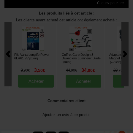
Cliquez pour lire
Les produits liés à cet article :
Les clients ayant acheté cet article ont également acheté :
Pile Varta Longlife Power
Coffret Carp Design 3
Adaptateur Carp
6LR61 9V
Balanciers Lumineux Blade
Magnet Power (l
[
222017
]
[
204787
]
[
esc16221
]
3
34
1
3
,
50
€
44
,
90
€
20
,
90
€
,
90
€
,
70
€
Acheter
Acheter
Ache
Commentaires client
Ajoutez un avis à ce produit