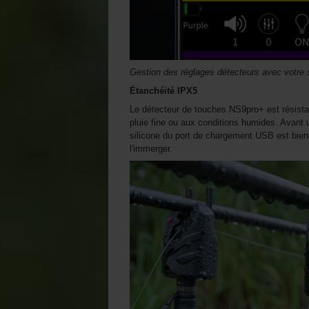
Gestion des réglages détecteurs avec votre
Étanchéité IPX5
Le détecteur de touches NS9pro+ est résistan
pluie fine ou aux conditions humides. Avant 
silicone du port de chargement USB est bien 
l'immerger.