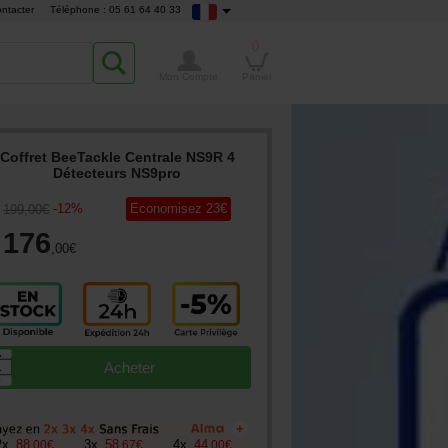
ntacter
Téléphone : 05 61 64 40 33
0
Mon Compte
Panier
Coffret BeeTackle Centrale NS9R 4
Détecteurs NS9pro
-
12
%
Economisez
23
€
199
,00
€
176
,00
€
▲
Acheter
▼
+
2
x
88
3
x
58
4
x
44
,
00
€
,
67
€
,
00
€