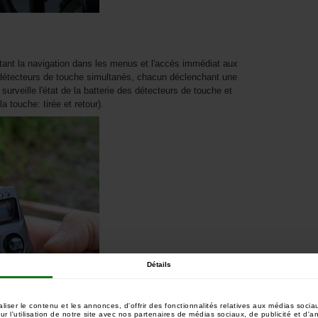
itant la navigation dans les menus et l'accès immédiat aux
q détecteurs de touche simultanés, chacun déclenchant une
 surveille l'état de la batterie des détecteurs de touche et
 touche: tirée et retour).
Détails
ser le contenu et les annonces, d'offrir des fonctionnalités relatives aux médias sociau
 l'utilisation de notre site avec nos partenaires de médias sociaux, de publicité et d'a