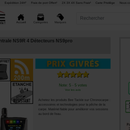
Expédition 24H°
Frais de port Offert¹
2X 3X 4X Sans Frais²
Carte Privilège
Nous co
Marques
Accueil
Catégories
ntrale NS9R 4 Détecteurs NS9pro
Note: 5 - 5 votes
Voir les avis
Achetez les produits Bee Tackle sur Chronocarpe :
accessoires et technologies pour la pêche de la
carpe. Matériel fiable pour améliorer vos sessions
au bord de l’eau.