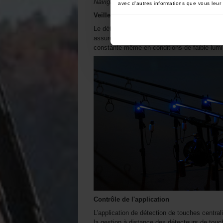
Navigation et réglages simples
avec d'autres informations que vous leur a
Veilleuse
Le détecteur de touches NS9pro+ intègre une 
assure un éclairage LED permanent, diffusant 
constante même en conditions de faible lumi
Contrôle de l'application
L'application de détection de touches centra
la gestion à distance des détecteurs de touche