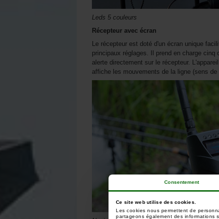
Leds 5 couleurs
Récepteur avec écran
Le récepteur est doté d'un écran unique facil
principaux réglages. Il prend en charge cin
alerte directement sur le récepteur. L'appareil
affiche les mouvements de la ligne (sens de la
Consentement
Ce site web utilise des cookies.
Les cookies nous permettent de personnali
partageons également des informations sur