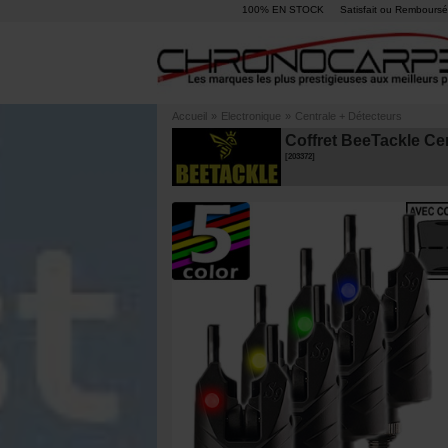
100% EN STOCK
Satisfait ou Remboursé
Accueil
»
Electronique
»
Centrale + Détecteurs
Coffret BeeTackle Ce
[
203372
]