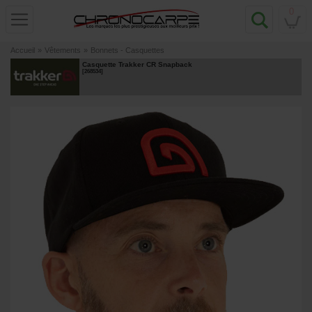
0
Accueil
»
Vêtements
»
Bonnets - Casquettes
Casquette Trakker CR Snapback
[
268534
]