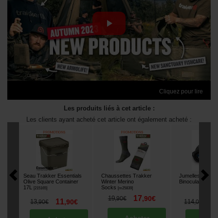
Cliquez pour lire
Les produits liés à cet article :
Les clients ayant acheté cet article ont également acheté :
Seau Trakker Essentials
Chaussettes Trakker
Jumelles Trakke
Olive Square Container
Winter Merino
Binoculars 10x4
17L
Socks
[
215165
]
[
m25839
]
17
19
,
90
€
,
90
€
11
9
13
,
90
€
114
,
90
€
,
00
€