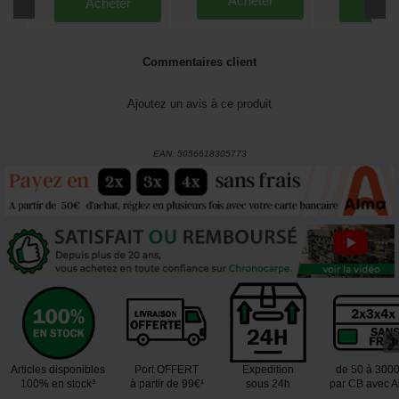
Acheter
Acheter
Ache
Commentaires client
Ajoutez un avis à ce produit
EAN:
5056618305773
Articles disponibles
Port OFFERT
Expedition
de 50 à 300
100% en stock³
à partir de 99€¹
sous 24h
par CB avec 