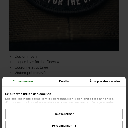
Dos en mesh
Logo « Live for the Dawn »
Couronne structurée
Visière pré-incurvée
Fermeture réglable par bouton-pression
Consentement
Détails
À propos des cookies
Ce site web utilise des cookies.
Les cookies nous permettent de personnaliser le contenu et les annonces,
d'offrir des fonctionnalités relatives aux médias sociaux et d'analyser notre
trafic. Nous partageons également des informations sur l'utilisation de notre site
avec nos partenaires de médias sociaux, de publicité et d'analyse, qui peuvent
combiner celles-ci avec d'autres informations que vous leur avez fournies ou
Tout autoriser
qu'ils ont collectées lors de votre utilisation de leurs services.
Personnaliser