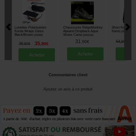
Lunettes Polarisantes
Chaussures RidgeMonkey
Short Korda Ko
Korda Wraps Gloss
Apearel Dropback Aqua
Kamo
[
269159A
]
Black/Brown
Shoes Camo
[
220069
]
[
269101A
]
31
5
,
90
€
64
,
90
€
35
38
,
90
€
,
90
€
Acheter
Ache
Acheter
Commentaires client
Ajoutez un avis à ce produit