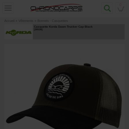
0
Accueil
»
Vêtements
»
Bonnets - Casquettes
Casquette Korda Dawn Trucker Cap Black
[
269156
]