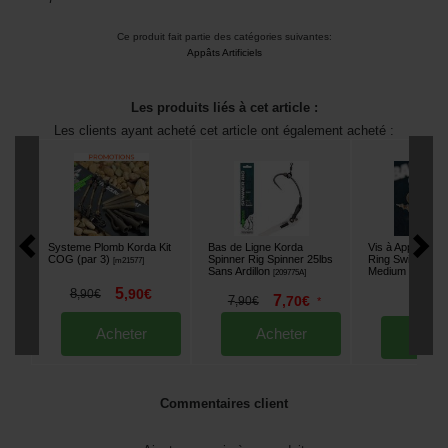
Ce produit fait partie des catégories suivantes:
Appâts Artificiels
Les produits liés à cet article :
Les clients ayant acheté cet article ont également acheté :
Systeme Plomb Korda Kit
Bas de Ligne Korda
Vis à Appâts Ko
COG (par 3)
Spinner Rig Spinner 25lbs
Ring Swivel Bai
[
m21577
]
Sans Ardillon
Medium (par 5)
[
209775A
]
[
5
8
,
90
€
,
90
€
6
7
,
50
7
,
70
€
,
90
€
*
Acheter
Acheter
Ache
Commentaires client