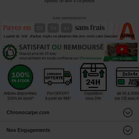
Ajoutez un avis à ce produit
EAN:
5060929026579
Articles disponibles
Port OFFERT
Expedition
de 50 à 300
100% en stock³
à partir de 99€¹
sous 24h
par CB avec 
Chronocarpe.com
Nos Engagements