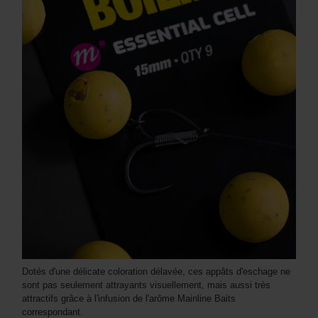
Dotés d'une délicate coloration délavée, ces appâts d'eschage ne
sont pas seulement attrayants visuellement, mais aussi très
attractifs grâce à l'infusion de l'arôme Mainline Baits
correspondant.