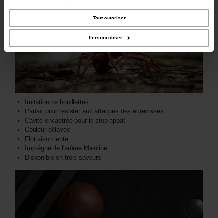
trafic. Nous partageons également des informations sur l'utilisation de notre site
avec nos partenaires de médias sociaux, de publicité et d'analyse, qui peuvent
combiner celles-ci avec d'autres informations que vous leur avez fournies ou
Tout autoriser
qu'ils ont collectées lors de votre utilisation de leurs services.
Personnaliser
Imitation de bouillettes
Parfait pour résister aux attaques des écrevisses
Cavité encastrée pour le stop appât
Couleur délavée
Flottaison lente
Imprégné de l'arôme Mainline
Disponible en trois saveurs