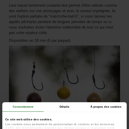
Leur nature lentement coulante leur permet d'être utilisés comme
des wafters sur vos amorçages et avec la saveur imprégnée, ils
sont l'option parfaite de "match-the-hatch", si vous laissez les
appâts pêchants pendant de longues périodes de temps ou si
vous souhaitez éviter l'attention indésirable de tout ce qui n'est
pas votre espèce cible.
Disponibles en 18 mm (6 par paquet).
Consentement
Détails
À propos des cookies
Ce site web utilise des cookies.
Les cookies nous permettent de personnaliser le contenu et les annonces,
d'offrir des fonctionnalités relatives aux médias sociaux et d'analyser notre