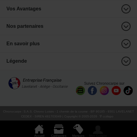
Vos Avantages
Nos partenaires
En savoir plus
Légende
Suivez Chronocarpe sur
Chronocarpe
:
S.A.S. Chrono Loisirs
- 1 chemin de la coume - BP 90185 - 9301 LAVELANET
CEDEX - SIREN 481703049 | Copyright © 2005-
2026
∇ ccdispo
Accueil
Catégories
Marques
Mon Compte