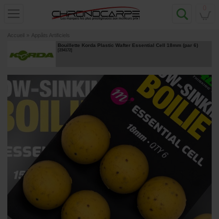
0
Accueil
»
Appâts Artificiels
Bouillette Korda Plastic Wafter Essential Cell 18mm (par 6)
[
234172
]