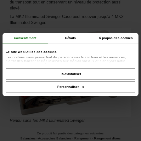
du transport tout en conservant un niveau de protection aussi
élevé.
La MK2 Illuminated Swinger Case peut recevoir jusqu'à 4 MK2
Illuminated Swinger.
Consentement
Détails
À propos des cookies
Ce site web utilise des cookies.
Les cookies nous permettent de personnaliser le contenu et les annonces,
d'offrir des fonctionnalités relatives aux médias sociaux et d'analyser notre
trafic. Nous partageons également des informations sur l'utilisation de notre site
avec nos partenaires de médias sociaux, de publicité et d'analyse, qui peuvent
combiner celles-ci avec d'autres informations que vous leur avez fournies ou
Tout autoriser
qu'ils ont collectées lors de votre utilisation de leurs services.
Personnaliser
Vendu sans les MK2 Illuminated Swinger
Ce produit fait partie des catégories suivantes:
Balanciers
-
Accessoires Balanciers
-
Rangement
-
Rangement divers