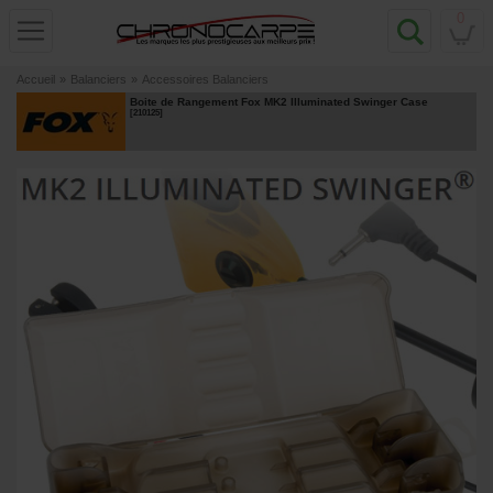
0
Accueil
»
Balanciers
»
Accessoires Balanciers
Boite de Rangement Fox MK2 Illuminated Swinger Case
[
210125
]