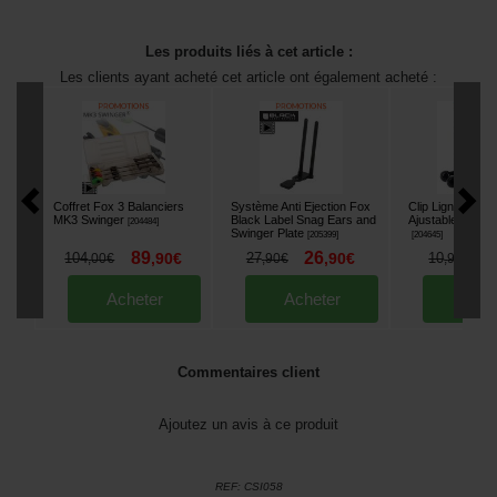
Les produits liés à cet article :
Les clients ayant acheté cet article ont également acheté :
Coffret Fox 3 Balanciers
Système Anti Ejection Fox
Clip Ligne Fox B
MK3 Swinger
Black Label Snag Ears and
Ajustable Rod Cl
[
204484
]
Swinger Plate
[
205399
]
[
204645
]
89
26
8
104
,
90
€
27
,
90
€
10
,
00
€
,
90
€
,
90
€
Acheter
Acheter
Ache
Commentaires client
Ajoutez un avis à ce produit
REF:
CSI058