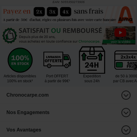
EAN:
5055350273906
Articles disponibles
Port OFFERT
Expedition
de 50 à 300
100% en stock³
à partir de 99€¹
sous 24h
par CB avec 
Chronocarpe.com
Nos Engagements
Vos Avantages