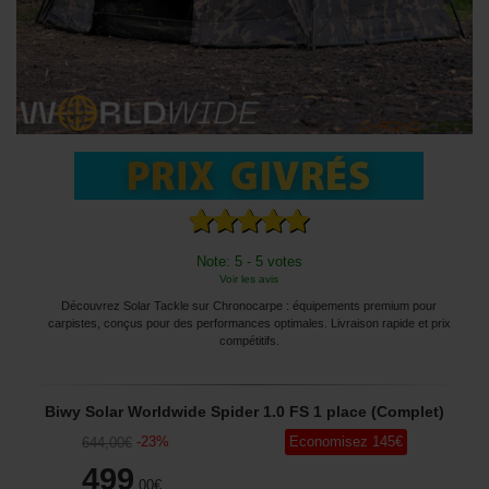
Note: 5 - 5 votes
Voir les avis
Découvrez Solar Tackle sur Chronocarpe : équipements premium pour
carpistes, conçus pour des performances optimales. Livraison rapide et prix
compétitifs.
Biwy Solar Worldwide Spider 1.0 FS 1 place (Complet)
-
23
%
Economisez
145
€
644
,00
€
499
,00
€