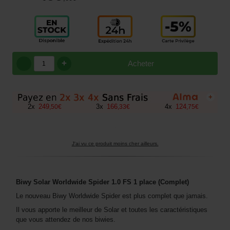
+
Acheter
+
2
x
249
3
x
166
4
x
124
,
50
€
,
33
€
,
75
€
J'ai vu ce produit moins cher ailleurs.
Biwy Solar Worldwide Spider 1.0 FS 1 place (Complet)
Le nouveau Biwy Worldwide Spider est plus complet que jamais.
Il vous apporte le meilleur de Solar et toutes les caractéristiques
que vous attendez de nos biwies.