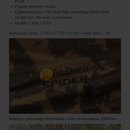
inclus
Piquets renforcés inclus
Également inclus Toit Skull Cap camouflage World-Wide
10.000 mm HH avec accessoires
Modèle 1 man 1.0 FS
Dimensions (cm) : L 312 x P 170 x H 140 - Poids (env.) : NC
Matériau camouflage World-Wide à tête hydrostatique 10000mm