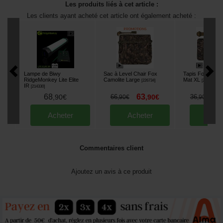
Les produits liés à cet article :
Les clients ayant acheté cet article ont également acheté :
Lampe de Biwy
Sac à Level Chair Fox
Tapis Fox Camol
RidgeMonkey Lite Elite
Camolite Large
Mat XL
[
226734
]
[
221853
]
IR
[
214330
]
68
63
3
,
90
€
66
,
90
€
36
,
90
€
,
90
€
Acheter
Acheter
Ache
Commentaires client
Ajoutez un avis à ce produit