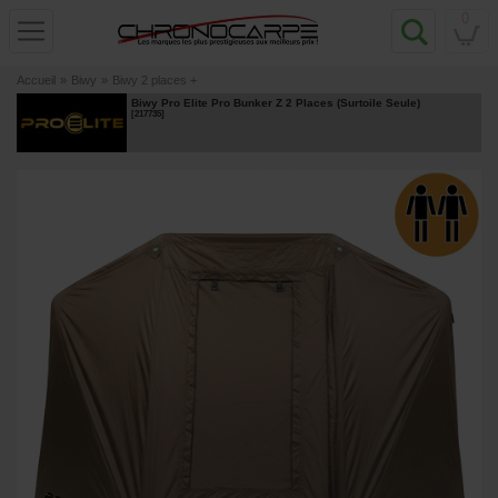
0
Accueil
»
Biwy
»
Biwy 2 places +
Biwy Pro Elite Pro Bunker Z 2 Places (Surtoile Seule)
[
217735
]