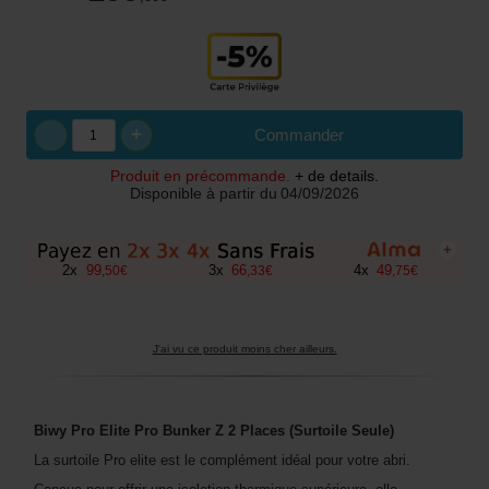
+
Commander
Produit en précommande.
+ de details.
Disponible à partir du
04/09/2026
+
2
x
99
3
x
66
4
x
49
,
50
€
,
33
€
,
75
€
J'ai vu ce produit moins cher ailleurs.
Biwy Pro Elite Pro Bunker Z 2 Places (Surtoile Seule)
La surtoile Pro elite est le complément idéal pour votre abri.