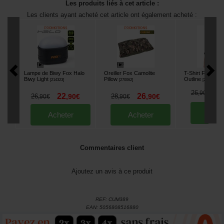
Les produits liés à cet article :
Les clients ayant acheté cet article ont également acheté :
Lampe de Biwy Fox Halo
Oreiller Fox Camolite
T-Shirt Fox Bla
Biwy Light
Pillow
Outline
[
214323
]
[
270062
]
[
268584A
]
2
26
,
90
€
22
26
26
,
90
€
28
,
90
€
,
90
€
,
90
€
Ache
Acheter
Acheter
Commentaires client
Ajoutez un avis à ce produit
REF:
CUM389
EAN:
5056808516880