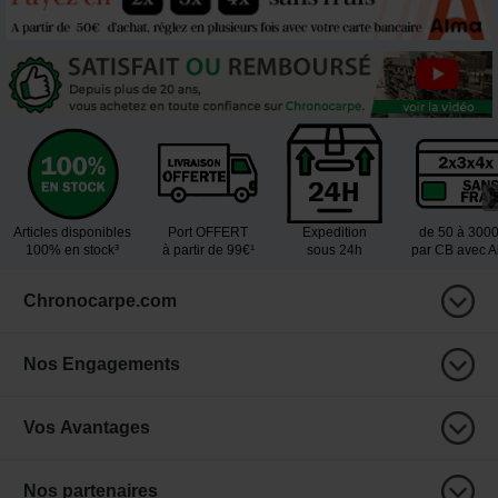
Articles disponibles
Port OFFERT
Expedition
de 50 à 300
100% en stock³
à partir de 99€¹
sous 24h
par CB avec 
Chronocarpe.com
Nos Engagements
Vos Avantages
Nos partenaires