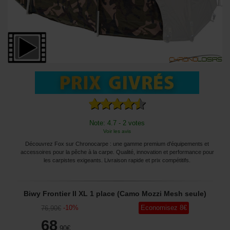
Note: 4.7 - 2 votes
Voir les avis
Découvrez Fox sur Chronocarpe : une gamme premium d'équipements et
accessoires pour la pêche à la carpe. Qualité, innovation et performance pour
les carpistes exigeants. Livraison rapide et prix compétitifs.
Biwy Frontier II XL 1 place (Camo Mozzi Mesh seule)
-
10
%
Economisez
8
€
76
,90
€
68
,90
€