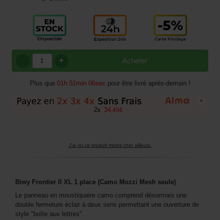
+
Acheter
Plus que
01h 51min 06sec
pour être livré après-demain !
+
2
x
34
,
45
€
J'ai vu ce produit moins cher ailleurs.
Biwy Frontier II XL 1 place (Camo Mozzi Mesh seule)
Le panneau en moustiquaire camo comprend désormais une
double fermeture éclair à deux sens permettant une ouverture de
style "boîte aux lettres".