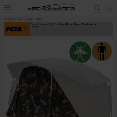
0
Accueil
»
Biwy
»
Biwy 1 place
Biwy Frontier II XL 1 place (Camo Mozzi Mesh seule)
[
217497
]