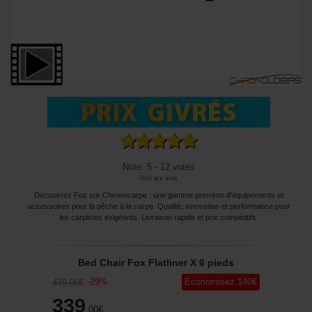
Note: 5 - 12 votes
Voir les avis
Découvrez Fox sur Chronocarpe : une gamme premium d'équipements et
accessoires pour la pêche à la carpe. Qualité, innovation et performance pour
les carpistes exigeants. Livraison rapide et prix compétitifs.
Bed Chair Fox Flatliner X 6 pieds
-
29
%
Economisez
140
€
479
,00
€
339
,00
€