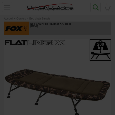
0
Accueil
»
Confort
»
Bed chair Simple
Bed Chair Fox Flatliner X 6 pieds
[
270148
]