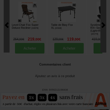
Level Chair Fox Super
Table de Biwy Fox
Système de Séc
Deluxe Recliner
XL
RX+ Security S
[
216078
]
[
221118
]
(Light+Remote+
[
221774
]
219
119
2
264
,
00
€
129
,
00
€
419
,
00
€
,
00
€
,
00
€
Acheter
Acheter
Ache
Commentaires client
Ajoutez un avis à ce produit
EAN:
5056212198436