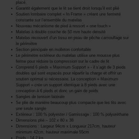
placé.
Garantit également que le lit se tient droit lorsqu’il est plié
Soutien lombaire complet « In Frame » créant une fermeté
constante sur l’ensemble du matelas
Nouveau mécanisme de pied à ressort « one touch »
Matelas à double couche de 50 mm haute densité
Matelas recouvert d’un tissu en peau de pêche camouflage sur
le périmètre
Section principale en molleton confortable
Le périmètre extérieur du matelas utilise une mousse plus
ferme pour réduire la compression sur le cadre de lit
Comprend 6 pieds « Maximum Support » - il s’agit de 3 pieds
doubles qui sont espacés pour répartir la charge et offrir un
soutien optimal si nécessaire. La conception « Maximum
Support » crée un support identique à 8 pieds avec une
conception à 6 pieds et donc un gain de poids
Sangles de tension latérale
Se plie de manière beaucoup plus compacte que les lits avec
une seule sangle
Extérieur : 100 % polyester / Garnissage : 100 % polyuréthane
Dimensions plié – 102 x 80 x 38
Dimensions : Largeur 94cm x Longueur 217cm, hauteur
minimum 42cm, hauteur maximale 55cm
Poids : 14,2 kg