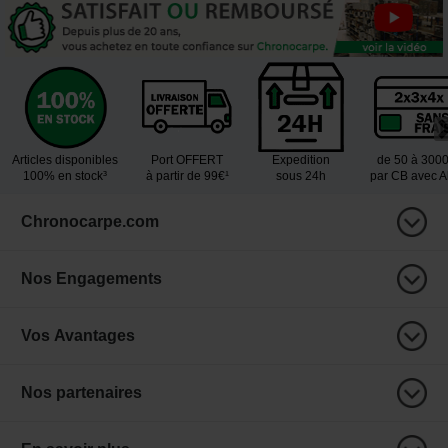
Articles disponibles
Port OFFERT
Expedition
de 50 à 300
100% en stock³
à partir de 99€¹
sous 24h
par CB avec 
Chronocarpe.com
Nos Engagements
Vos Avantages
Nos partenaires