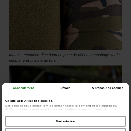
Matelas recouvert d’un tissu en peau de pêche camouflage sur le
périmètre et la zone de tête
Consentement
Détails
À propos des cookies
Ce site web utilise des cookies.
Les cookies nous permettent de personnaliser le contenu et les annonces,
d'offrir des fonctionnalités relatives aux médias sociaux et d'analyser notre
trafic. Nous partageons également des informations sur l'utilisation de notre site
avec nos partenaires de médias sociaux, de publicité et d'analyse, qui peuvent
combiner celles-ci avec d'autres informations que vous leur avez fournies ou
Tout autoriser
qu'ils ont collectées lors de votre utilisation de leurs services.