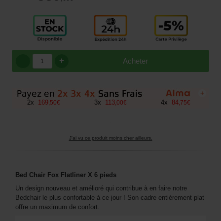
+
Acheter
+
2
x
169
3
x
113
4
x
84
,
50
€
,
00
€
,
75
€
J'ai vu ce produit moins cher ailleurs.
Bed Chair Fox Flatliner X 6 pieds
Un design nouveau et amélioré qui contribue à en faire notre
Bedchair le plus confortable à ce jour ! Son cadre entièrement plat
offre un maximum de confort.