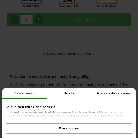
+
Acheter
J'ai vu ce produit moins cher ailleurs.
Attractant Sensas Carpix Tasty Spicy 300g
Additif en poudre permettant d'attirer et de maintenir en activité les
carpes et autres gros poissons.
Consentement
Détails
À propos des cookies
Poids (g) : 300
Ce site web utilise des cookies.
Les cookies nous permettent de personnaliser le contenu et les annonces,
Ce produit fait partie des catégories suivantes:
d'offrir des fonctionnalités relatives aux médias sociaux et d'analyser notre
Appâts
-
Booster
trafic. Nous partageons également des informations sur l'utilisation de notre site
avec nos partenaires de médias sociaux, de publicité et d'analyse, qui peuvent
combiner celles-ci avec d'autres informations que vous leur avez fournies ou
Tout autoriser
qu'ils ont collectées lors de votre utilisation de leurs services.
Les produits liés à cet article :