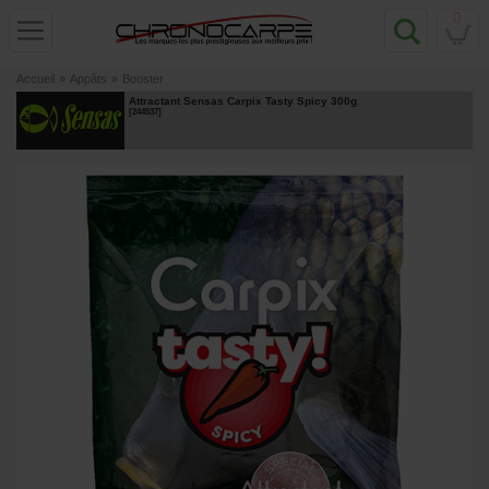
0
Accueil
»
Appâts
»
Booster
Attractant Sensas Carpix Tasty Spicy 300g
[
244537
]