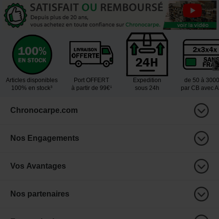
Articles disponibles
Port OFFERT
Expedition
de 50 à 300
100% en stock³
à partir de 99€¹
sous 24h
par CB avec 
Chronocarpe.com
Nos Engagements
Vos Avantages
Nos partenaires