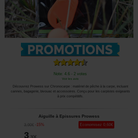
Note: 4.6 - 2 votes
Voir les avis
Découvrez Prowess sur Chronocarpe : matériel de pêche à la carpe, incluant
cannes, bagagerie, bivouac et accessoires. Conçu pour les carpistes exigeants
à prix compétitifs.
Aiguille à Epissures Prowess
-
15
%
Economisez
0
,60
€
3
,90
€
3
,30
€