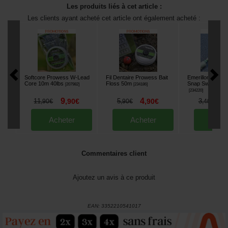
Les produits liés à cet article :
Les clients ayant acheté cet article ont également acheté :
Softcore Prowess W-Lead
Fil Dentaire Prowess Bait
Emerillon Prowe
Core 10m 40lbs
Floss 50m
Snap Swivel T4 
[
207982
]
[
234186
]
[
234220
]
9
4
2
11
,
90
€
5
,
90
€
3
,
90
€
,
90
€
,
40
€
Acheter
Acheter
Ache
Commentaires client
Ajoutez un avis à ce produit
EAN:
3352210541017