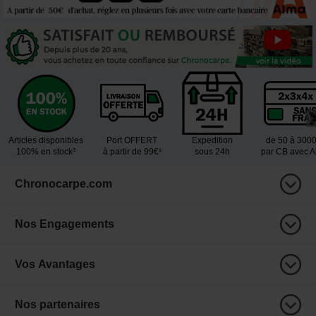
Articles disponibles
Port OFFERT
Expedition
de 50 à 300
100% en stock³
à partir de 99€¹
sous 24h
par CB avec 
Chronocarpe.com
Nos Engagements
Vos Avantages
Nos partenaires