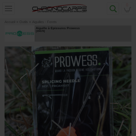
0
Accueil
»
Outils
»
Aiguilles - Forets
Aiguille à Epissures Prowess
[
234176
]