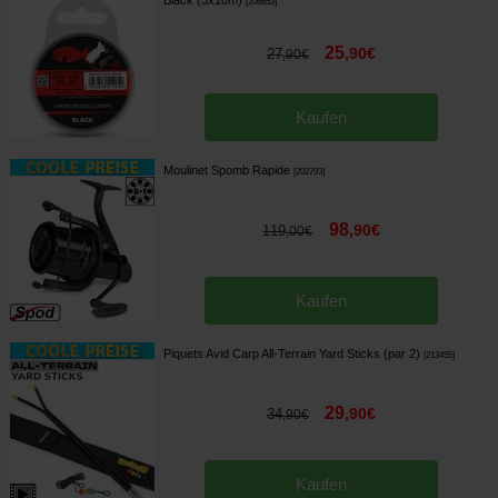
[
206653
]
25
,
90
€
27
,
90
€
Kaufen
Moulinet Spomb Rapide
[
202793
]
98
,
90
€
119
,
00
€
Kaufen
Piquets Avid Carp All-Terrain Yard Sticks (par 2)
[
213455
]
29
,
90
€
34
,
90
€
Kaufen