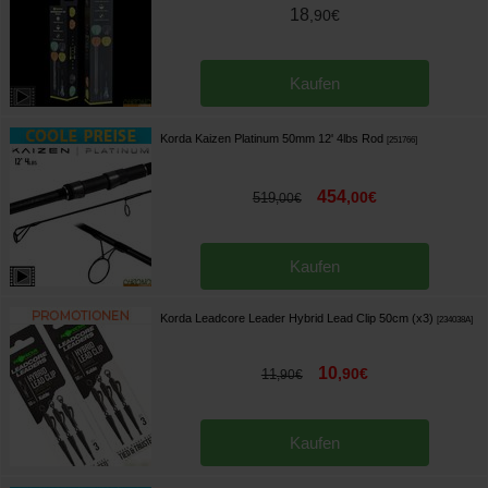
18
,
90
€
Kaufen
Korda Kaizen Platinum 50mm 12' 4lbs Rod
[
251766
]
454
,
00
€
519
,
00
€
Kaufen
Korda Leadcore Leader Hybrid Lead Clip 50cm (x3)
[
234038A
]
10
,
90
€
11
,
90
€
Kaufen