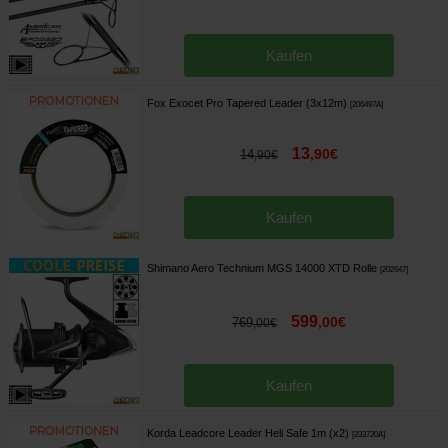
Kaufen
Fox Exocet Pro Tapered Leader (3x12m)
[
206497A
]
13
,
90
€
14
,
90
€
Kaufen
Shimano Aero Technium MGS 14000 XTD Rolle
[
202647
]
599
,
00
€
769
,
00
€
Kaufen
Korda Leadcore Leader Heli Safe 1m (x2)
[
233720A
]