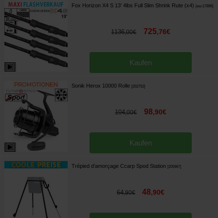
Fox Horizon X4 S 13' 4lbs Full Slim Shrink Rute (x4)
[
esc17896
]
725
,
76
€
1136
,
00
€
Kaufen
Sonik Herox 10000 Rolle
[
202752
]
98
,
90
€
104
,
00
€
Kaufen
Trépied d’amorçage Ccarp Spod Station
[
205967
]
48
,
90
€
64
,
90
€