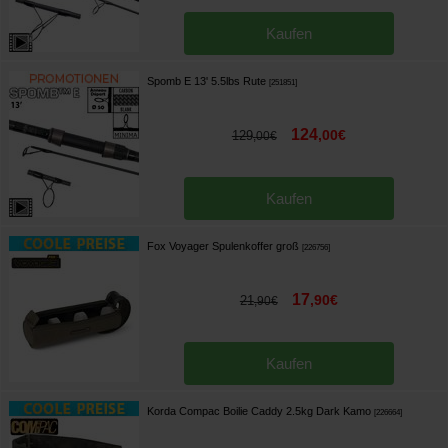
Kaufen
Spomb E 13' 5.5lbs Rute
[
251851
]
124
,
00
€
129
,
00
€
Kaufen
Fox Voyager Spulenkoffer groß
[
226756
]
17
,
90
€
21
,
90
€
Kaufen
Korda Compac Boilie Caddy 2.5kg Dark Kamo
[
226664
]