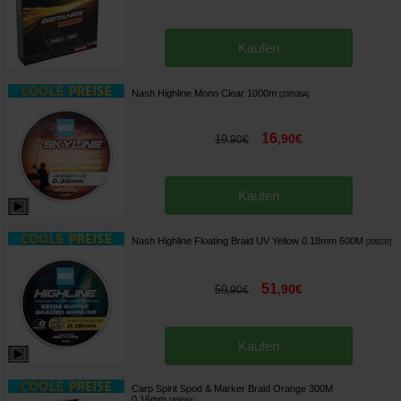
Kaufen
Nash Highline Mono Clear 1000m
[
206536A
]
16
,
90
€
19
,
90
€
Kaufen
Nash Highline Floating Braid UV Yellow 0.18mm 600M
[
206535
]
51
,
90
€
59
,
90
€
Kaufen
Carp Spirit Spod & Marker Braid Orange 300M
0.16mm
[
206561
]