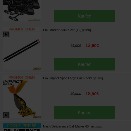
Kaufen
Fox Marker Sticks 24" (x2)
[
213244
]
13
,
90
€
14
,
90
€
Kaufen
Fox Impact Spod Large Bait Rocket
[
213304
]
18
,
90
€
19
,
90
€
Kaufen
Nash Deliverance Ball Maker 40mm
[
213293
]