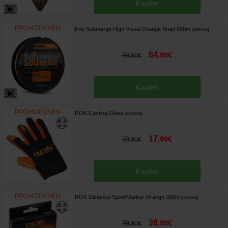
Kaufen
Fox Submerge High Visual Orange Braid 600m
[
206571A
]
84
,
90
€
94
,
90
€
Kaufen
ROK Casting Glove
[
234293A
]
17
,
90
€
19
,
90
€
Kaufen
ROK Distance Spod/Marker Orange 300m
[
206566A
]
36
,
90
€
39
,
90
€