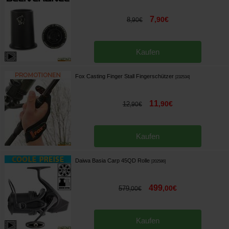
7
,
90
€
8
,
90
€
Kaufen
Fox Casting Finger Stall Fingerschützer
[
232534
]
11
,
90
€
12
,
90
€
Kaufen
Daiwa Basia Carp 45QD Rolle
[
202586
]
499
,
00
€
579
,
00
€
Kaufen