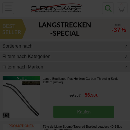
0
bis zu
-37%
Sortieren nach
>
Filtern nach Kategorien
>
Filtern nach Marken
>
Lance Bouillettes Fox Horizon Carbon Throwing Stick
120cm
[
213580A
]
56
,
90
€
59
,
90
€
Kaufen
Tête de Ligne Spomb Tapered Braided Leaders 40-18lbs
Black (3x10m)