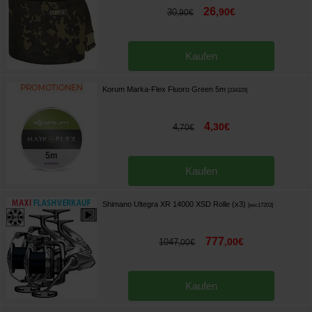
26
,
90
€
30
,
90
€
Kaufen
Korum Marka-Flex Fluoro Green 5m
[
234329
]
4
,
30
€
4
,
70
€
Kaufen
Shimano Ultegra XR 14000 XSD Rolle (x3)
[
esc17203
]
777
,
00
€
1047
,
00
€
Kaufen