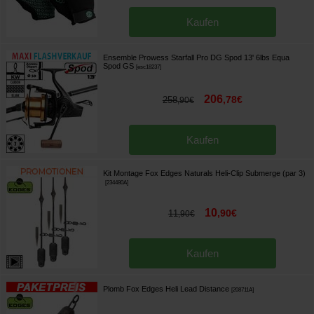
Kaufen
Ensemble Prowess Starfall Pro DG Spod 13' 6lbs Equa
Spod GS
[
esc18237
]
206
,
78
€
258
,
90
€
Kaufen
Kit Montage Fox Edges Naturals Heli-Clip Submerge (par 3)
[
234480A
]
10
,
90
€
11
,
90
€
Kaufen
Plomb Fox Edges Heli Lead Distance
[
208711A
]