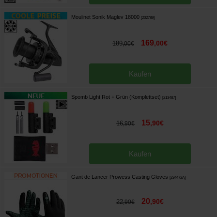
Moulinet Sonik Maglev 18000
[
202789
]
169
,
00
€
189
,
00
€
Kaufen
Spomb Light Rot + Grün (Komplettset)
[
213487
]
15
,
90
€
16
,
90
€
Kaufen
Gant de Lancer Prowess Casting Gloves
[
234472A
]
20
,
90
€
22
,
90
€