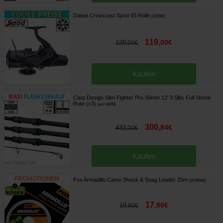
Daiwa Crosscast Spod 45 Rolle
[
202591
]
119
,
00
€
139
,
00
€
Kaufen
Carp Design Slim Fighter Pro 50mm 12' 3.5lbs Full Shrink
Rute (x3)
[
esc14300
]
300
,
84
€
432
,
00
€
Kaufen
Fox Armadillo Camo Shock & Snag Leader 20m
[
207806A
]
17
,
90
€
19
,
90
€