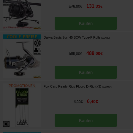
131
,
33
€
178
,
80
€
Kaufen
Daiwa Basia Surf 45 SCW Type-P Rolle
[
202630
]
489
,
00
€
599
,
00
€
Kaufen
Fox Carp Ready Rigs Fluoro D-Rig (x3)
[
209800A
]
6
,
40
€
6
,
90
€
Kaufen