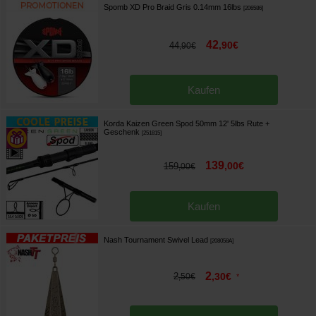
Spomb XD Pro Braid Gris 0.14mm 16lbs
[
206586
]
42
,
90
€
44
,
90
€
Kaufen
Korda Kaizen Green Spod 50mm 12' 5lbs Rute
+
Geschenk
[
251815
]
139
,
00
€
159
,
00
€
Kaufen
Nash Tournament Swivel Lead
[
208058A
]
2
2
,
30
€
,
50
€
*