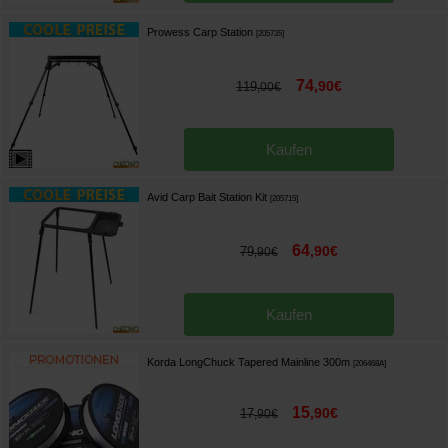
Prowess Carp Station
[
205735
]
74
,
90
€
119
,
00
€
Kaufen
Avid Carp Bait Station Kit
[
205715
]
64
,
90
€
79
,
90
€
Kaufen
Korda LongChuck Tapered Mainline 300m
[
206468A
]
15
,
90
€
17
,
90
€