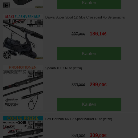
Kaufen
Daiwa Super Spod 12' 5lbs Crosscast 45 Set
[
esc16376
]
186
,
14
€
237
,
90
€
Kaufen
Spomb X 13' Rute
[
251731
]
299
,
00
€
339
,
00
€
Kaufen
Fox Horizon X6 12' Spod/Marker Rute
[
251723
]
309
,
00
€
359
,
00
€