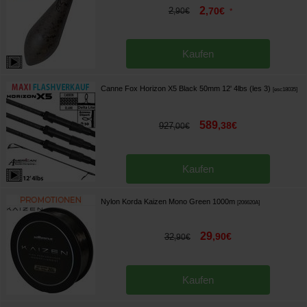
2
2
,
70
€
,
90
€
*
Kaufen
Canne Fox Horizon X5 Black 50mm 12' 4lbs (les 3)
[
esc18035
]
589
,
38
€
927
,
00
€
Kaufen
Nylon Korda Kaizen Mono Green 1000m
[
206620A
]
29
,
90
€
32
,
90
€
Kaufen