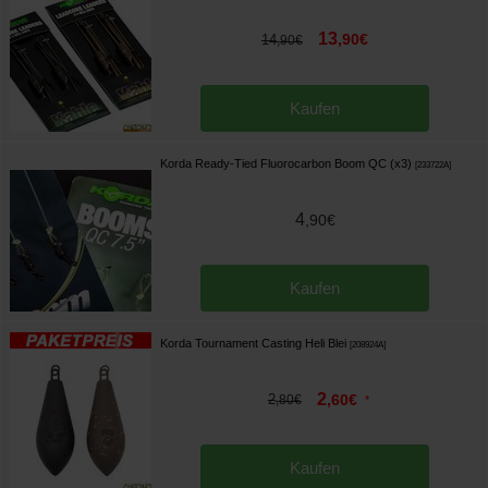
13
,
90
€
14
,
90
€
Kaufen
Korda Ready-Tied Fluorocarbon Boom QC (x3)
[
233722A
]
4
,
90
€
Kaufen
Korda Tournament Casting Heli Blei
[
208924A
]
2
2
,
60
€
,
80
€
*
Kaufen