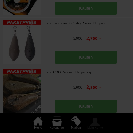
Kaufen
Korda Tournament Casting Swivel Blei
[
m9181
]
2
3
,
70
€
,
00
€
*
Kaufen
Korda COG Distance Blei
[
m21578
]
3
3
,
30
€
,
60
€
*
Kaufen
Korda Leadcore Helicopter Leaders 1m (x 3)
[
m21312
]
Home
Kategorien
Marken
Mein Konto