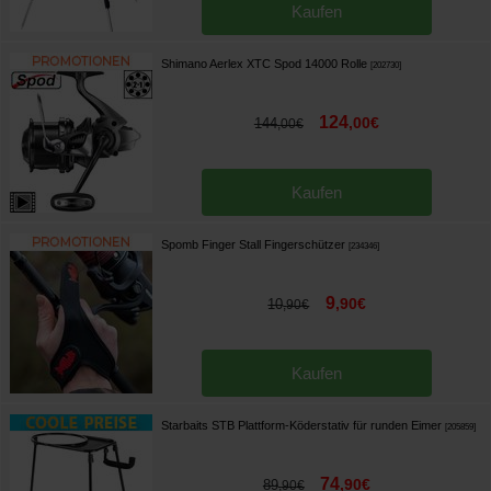
Kaufen
Shimano Aerlex XTC Spod 14000 Rolle
[
202730
]
124
,
00
€
144
,
00
€
Kaufen
Spomb Finger Stall Fingerschützer
[
234346
]
9
,
90
€
10
,
90
€
Kaufen
Starbaits STB Plattform-Köderstativ für runden Eimer
[
205859
]
74
,
90
€
89
,
90
€