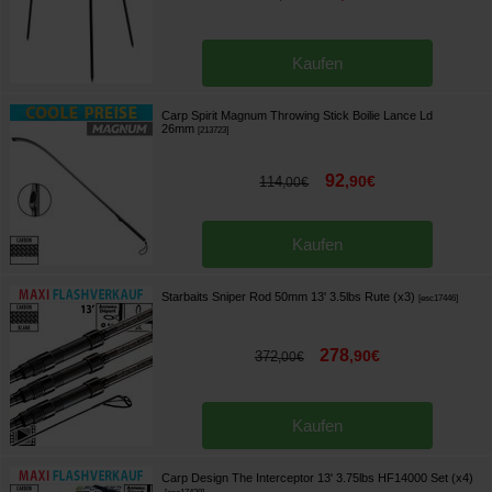
Kaufen
Carp Spirit Magnum Throwing Stick Boilie Lance Ld
26mm
[
213723
]
92
,
90
€
114
,
00
€
Kaufen
Starbaits Sniper Rod 50mm 13' 3.5lbs Rute (x3)
[
esc17446
]
278
,
90
€
372
,
00
€
Kaufen
Carp Design The Interceptor 13' 3.75lbs HF14000 Set (x4)