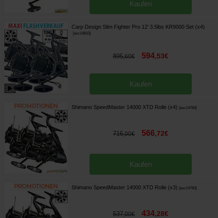
Kaufen
Carp Design Slim Fighter Pro 12' 3.5lbs KR9000 Set (x4)
[
esc14810
]
594
,
53
€
895
,
60
€
Kaufen
Shimano SpeedMaster 14000 XTD Rolle (x4)
[
esc14784
]
566
,
72
€
716
,
00
€
Kaufen
Shimano SpeedMaster 14000 XTD Rolle (x3)
[
esc14783
]
434
,
28
€
537
,
00
€