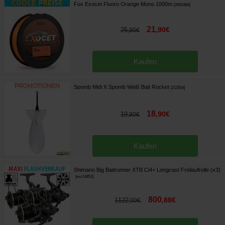
Fox Exocet Fluoro Orange Mono 1000m
[
206438A
]
21
,
90
€
25
,
90
€
Kaufen
Spomb Midi X Spomb Weiß Bait Rocket
[
213554
]
18
,
90
€
19
,
90
€
Kaufen
Shimano Big Baitrunner XTB Ci4+ Longcast Freilaufrolle (x3)
[
esc14852
]
800
,
88
€
1122
,
00
€