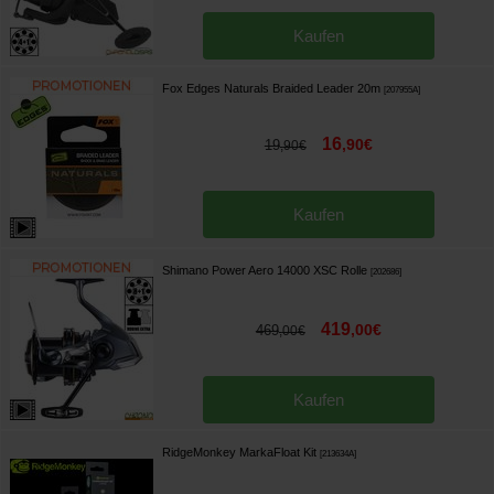
Kaufen
Fox Edges Naturals Braided Leader 20m
[
207955A
]
16
,
90
€
19
,
90
€
Kaufen
Shimano Power Aero 14000 XSC Rolle
[
202686
]
419
,
00
€
469
,
00
€
Kaufen
RidgeMonkey MarkaFloat Kit
[
213634A
]