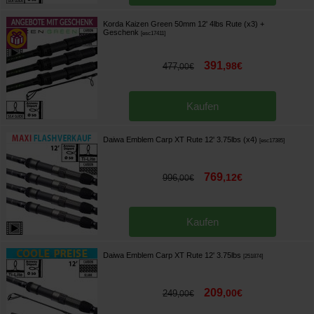
Korda Kaizen Green 50mm 12' 4lbs Rute (x3)
+
Geschenk
[
esc17411
]
391
,
98
€
477
,
00
€
Kaufen
Daiwa Emblem Carp XT Rute 12' 3.75lbs (x4)
[
esc17385
]
769
,
12
€
996
,
00
€
Kaufen
Daiwa Emblem Carp XT Rute 12' 3.75lbs
[
251874
]
209
,
00
€
249
,
00
€