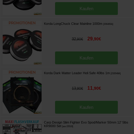
Kaufen
Korda LongChuck Clear Mainline 1000m
[
206465A
]
29
,
90
€
32
,
90
€
Kaufen
Korda Dark Matter Leader Heli Safe 40lbs 1m
[
233548A
]
11
,
90
€
13
,
90
€
Kaufen
Carp Design Slim Fighter Evo Spod/Marker 50mm 12' 5lbs
KR9000 Set
[
esc15519
]