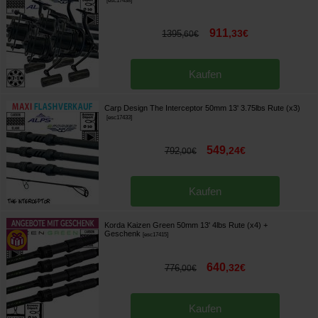
[
esc17438
]
911
,
33
€
1395
,
60
€
Kaufen
Carp Design The Interceptor 50mm 13' 3.75lbs Rute (x3)
[
esc17433
]
549
,
24
€
792
,
00
€
Kaufen
Korda Kaizen Green 50mm 13' 4lbs Rute (x4)
+
Geschenk
[
esc17415
]
640
,
32
€
776
,
00
€
Kaufen