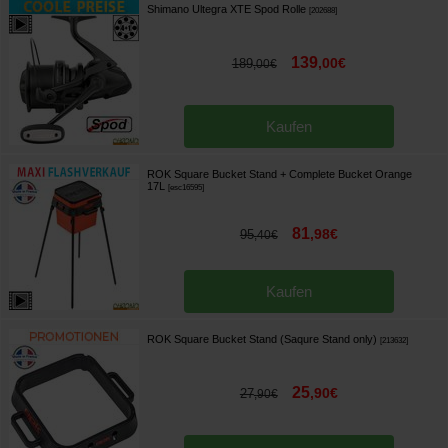
Shimano Ultegra XTE Spod Rolle
[
202688
]
139
,
00
€
189
,
00
€
Kaufen
ROK Square Bucket Stand + Complete Bucket Orange
17L
[
esc16595
]
81
,
98
€
95
,
40
€
Kaufen
ROK Square Bucket Stand (Saqure Stand only)
[
213632
]
25
,
90
€
27
,
90
€