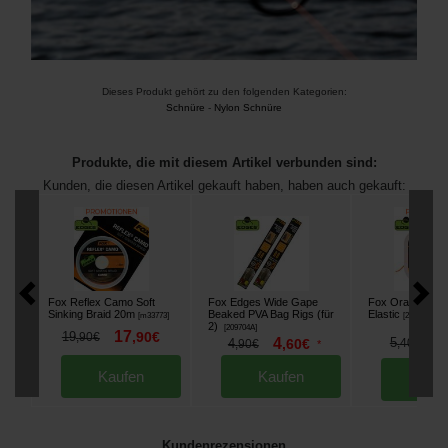
Dieses Produkt gehört zu den folgenden Kategorien:
Schnüre
-
Nylon Schnüre
Produkte, die mit diesem Artikel verbunden sind:
Kunden, die diesen Artikel gekauft haben, haben auch gekauft:
Fox Reflex Camo Soft
Fox Edges Wide Gape
Fox Orange Mar
Sinking Braid 20m
Beaked PVA Bag Rigs (für
Elastic
[
m33773
]
[
234043
]
2)
[
209704A
]
17
19
,
90
€
,
90
€
4
4
5
4
,
60
€
,
40
€
,
90
€
*
Kaufen
Kaufen
Kau
Kundenrezensionen