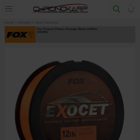
0
Home
»
Schnüre
»
Nylon Schnüre
Fox Exocet Fluoro Orange Mono 1000m
[
206438A
]