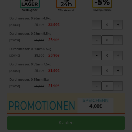
Durchmesser
:
0.26mm 4.9kg
23
,
90
€
25
,
90
€
[
206438
]
Durchmesser
:
0.28mm 5.5kg
23
,
90
€
25
,
90
€
[
206439
]
Durchmesser
:
0.30mm 6.5kg
23
,
90
€
25
,
90
€
[
206440
]
Durchmesser
:
0.33mm 7.5kg
21
,
90
€
25
,
90
€
[
206453
]
Durchmesser
:
0.35mm 8kg
21
,
90
€
25
,
90
€
[
206454
]
4
,
00
€