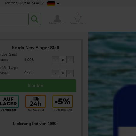
Telefon : +33 5 61 64 40 33
0
Mein Konto
Warenkorb
Korda New Finger Stall
röße
:
Small
9
,
90
€
34033
]
röße
:
Large
9
,
90
€
34034
]
1
Lieferung frei von
199
€