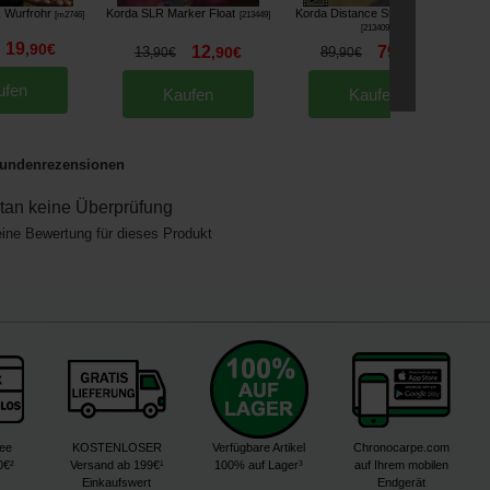
k Wurfrohr
Korda SLR Marker Float
Korda Distance Sticks (pro 2)
K
[
m2746
]
[
213449
]
[
213409
]
19
,
90
€
12
79
13
,
90
€
89
,
90
€
,
90
€
,
90
€
ufen
Kaufen
Kaufen
undenrezensionen
an keine Überprüfung
eine Bewertung für dieses Produkt
ree
KOSTENLOSER
Verfügbare Artikel
Chronocarpe.com
0€²
Versand ab 199€¹
100% auf Lager³
auf Ihrem mobilen
Einkaufswert
Endgerät