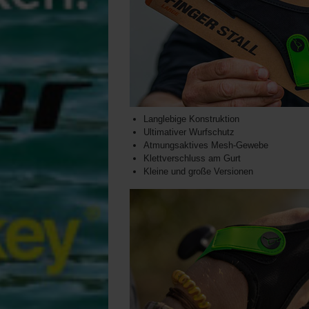
Langlebige Konstruktion
Ultimativer Wurfschutz
Atmungsaktives Mesh-Gewebe
Klettverschluss am Gurt
Kleine und große Versionen