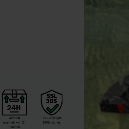
orda Kontainer System 17L +
4 Kontainers 3L
[
226256
]
49
54
,
90
€
,
90
€
Kaufen
Versand
CB-Zahlungen
innerhalb von 24
100% sicher
Stunden