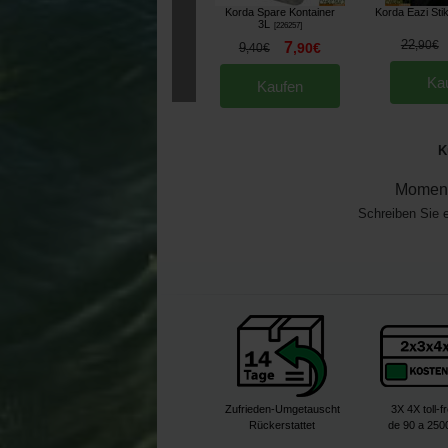
Korda Spare Kontainer
Korda Eazi Sti
3L
[
226257
]
22
,
90
€
7
9
,
90
€
,
40
€
Ka
Kaufen
K
Moment
Schreiben Sie 
Zufrieden-Umgetauscht
3X 4X toll-f
Rückerstattet
de 90 a 250