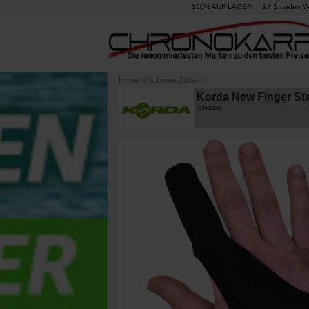
100% AUF LAGER
24 Stunden V
Home
»
Schnüre Zubehör
Korda New Finger Sta
[
234033A
]