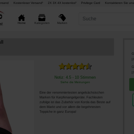
ersand
Kostenloser Versand¹
2X 3X 4X kostenlos²
Privilege Card
Kontaktieren Sie uns
Marken
Home
Kategorien
ll
G
[
2
G
[
2
Notiz: 4.5 - 10 Stimmen
Siehe die Meinungen
Eine der renommiertesten angelsächsischen
Marken für Karpfenangelgeräte. Fachleuten
zufolge ist das Zubehör von Korda das Beste auf
dem Markt und vor allem die begehrtesten
Teppiche in ganz Europa!