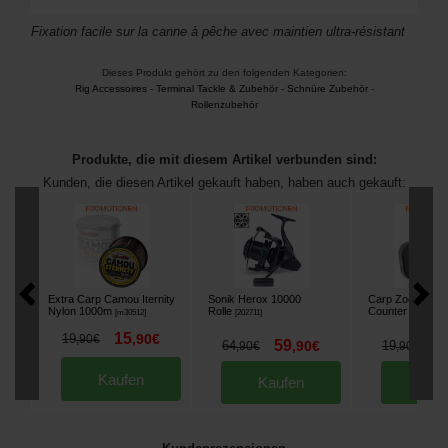
Fixation facile sur la canne à pêche avec maintien ultra-résistant
Dieses Produkt gehört zu den folgenden Kategorien:
Rig Accessoires
-
Terminal Tackle & Zubehör
-
Schnüre Zubehör
-
Rollenzubehör
Produkte, die mit diesem Artikel verbunden sind:
Kunden, die diesen Artikel gekauft haben, haben auch gekauft:
Extra Carp Camou Iternity
Sonik Herox 10000
Carp Zoom Line
Nylon 1000m
Rolle
Counter
[
m30512
]
[
202711
]
[
232343
]
15
19
,
90
€
,
90
€
59
1
64
,
90
€
19
,
90
€
,
90
€
Kaufen
Kaufen
Kau