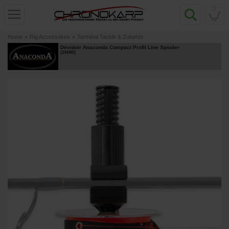
0
Home
»
Rig Accessoires
»
Terminal Tackle & Zubehör
Dévidoir Anaconda Compact Profil Line Spooler
[
234492
]