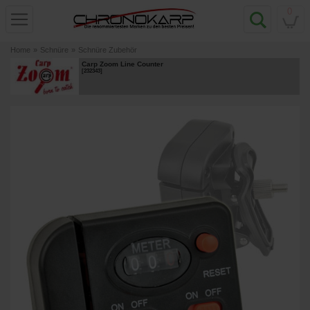
0
Home
»
Schnüre
»
Schnüre Zubehör
Carp Zoom Line Counter
[
232343
]