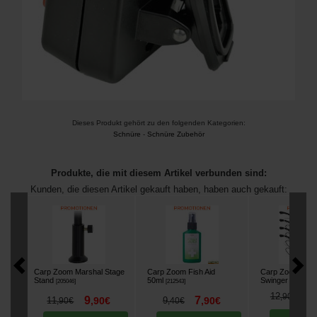
Dieses Produkt gehört zu den folgenden Kategorien:
Schnüre
-
Schnüre Zubehör
Produkte, die mit diesem Artikel verbunden sind:
Kunden, die diesen Artikel gekauft haben, haben auch gekauft:
Carp Zoom Marshal Stage
Carp Zoom Fish Aid
Carp Zoom S01 I
Stand
50ml
Swinger
[
205046
]
[
212543
]
[
m26643
]
1
12
,
90
€
9
7
11
,
90
€
9
,
90
€
,
90
€
,
40
€