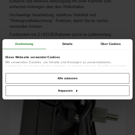
Einfache und effektive Befestigung mit einer Klemme zum
einfachen Anbringen über dem Rollenhalter.
Hochwertige Verarbeitung, tadellose Stabilität und
"Hintergrundbeleuchtung" -Funktion, damit Sie es nachts
verwenden können.
Funktioniert mit 2 LR1130-Batterien (nicht im Lieferumfang
enthalten).
Zustimmung
Details
Über Cookies
Diese Webseite verwendet Cookies
Wir verwenden Cookies, um Inhalte und Anzeigen zu personalisieren,
Funktionen für soziale Medien anbieten zu können und die Zugriffe auf unsere
Website zu analysieren. Außerdem geben wir Informationen zu Ihrer Verwendung
unserer Website an unsere Partner für soziale Medien, Werbung und Analysen
weiter. Unsere Partner führen diese Informationen möglicherweise mit weiteren
Alle zulassen
Daten zusammen, die Sie ihnen bereitgestellt haben oder die sie im Rahmen
Ihrer Nutzung der Dienste gesammelt haben.
Anpassen