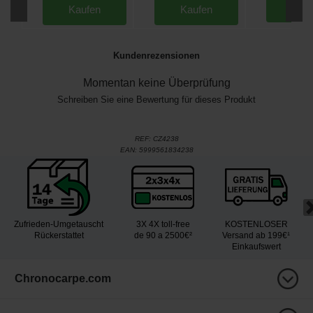
Kau
Kaufen
Kaufen
Kundenrezensionen
Momentan keine Überprüfung
Schreiben Sie eine Bewertung für dieses Produkt
REF:
CZ4238
EAN:
5999561834238
Zufrieden-Umgetauscht
3X 4X toll-free
KOSTENLOSER
Rückerstattet
de 90 a 2500€²
Versand ab 199€¹
Einkaufswert
Chronocarpe.com