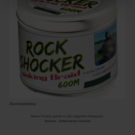
Aluminiumdose
Dieses Produkt gehört zu den folgenden Kategorien:
Schnüre
-
Geflochtenen Schnüre