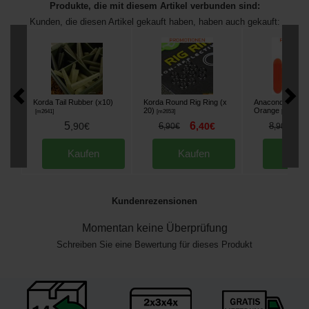
Produkte, die mit diesem Artikel verbunden sind:
Kunden, die diesen Artikel gekauft haben, haben auch gekauft:
Korda Tail Rubber (x10)
Korda Round Rig Ring (x
Anaconda Cone
20)
Orange
[
m2641
]
[
m2653
]
[
m26580
]
5
6
7
,
90
€
6
,
40
€
8
,
90
€
,
90
€
Kaufen
Kaufen
Kau
Kundenrezensionen
Momentan keine Überprüfung
Schreiben Sie eine Bewertung für dieses Produkt