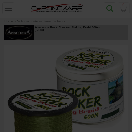
0
Home
»
Schnüre
»
Geflochtenen Schnüre
Anaconda Rock Shocker Sinking Braid 600m
[
m26568
]