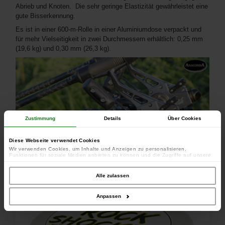
Abrieb und Knoten. Die sehr geringe Elastizität gewährleistet eine
gute Bisserkennung.
Es ist in einer 600-m-Rolle in einer Aluminiumdose verpackt und
für mehr Vielseitigkeit in zwei Durchmessern erhältlich: 0,25 mm
(19,6 kg) und 0,30 mm (26,3 kg).
Zustimmung
Details
Über Cookies
Diese Webseite verwendet Cookies
Wir verwenden Cookies, um Inhalte und Anzeigen zu personalisieren,
Funktionen für soziale Medien anbieten zu können und die Zugriffe auf unsere
Website zu analysieren. Außerdem geben wir Informationen zu Ihrer Verwendung
unserer Website an unsere Partner für soziale Medien, Werbung und Analysen
weiter. Unsere Partner führen diese Informationen möglicherweise mit weiteren
Alle zulassen
Daten zusammen, die Sie ihnen bereitgestellt haben oder die sie im Rahmen
Ihrer Nutzung der Dienste gesammelt haben.
Anpassen