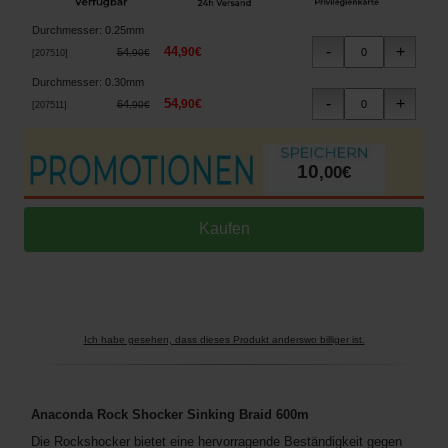
Durchmesser
:
0.25mm
44
,
90
€
54
,
90
€
[
207510
]
Durchmesser
:
0.30mm
54
,
90
€
64
,
90
€
[
207511
]
10
,
00
€
Ich habe gesehen, dass dieses Produkt anderswo billiger ist.
Anaconda Rock Shocker Sinking Braid 600m
Die Rockshocker bietet eine hervorragende Beständigkeit gegen