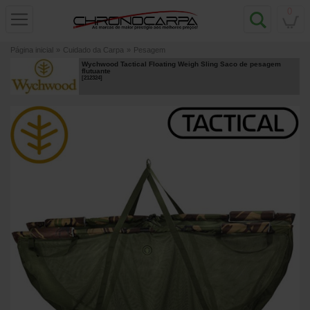
0
Página inicial
»
Cuidado da Carpa
»
Pesagem
Wychwood Tactical Floating Weigh Sling Saco de pesagem
flutuante
[
212324
]