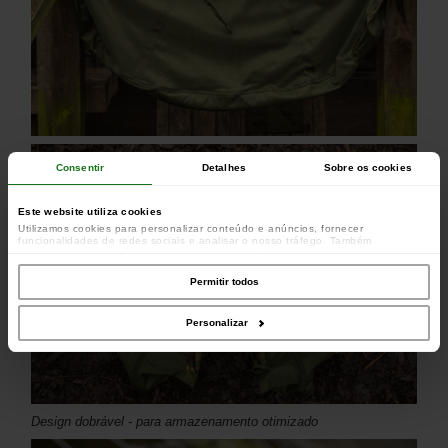
Consentir
Detalhes
Sobre os cookies
Este website utiliza cookies
Utilizamos cookies para personalizar conteúdo e anúncios, fornecer
funcionalidades de redes sociais e analisar o nosso tráfego. Também
partilhamos informações acerca da sua utilização do site com os nossos
parceiros de redes sociais, de publicidade e de análise, que as podem combinar
com outras informações que lhes forneceu ou recolhidas por estes a partir da
Permitir todos
sua utilização dos respetivos serviços.
Personalizar
Design dobrável - para armazenamento otimizado