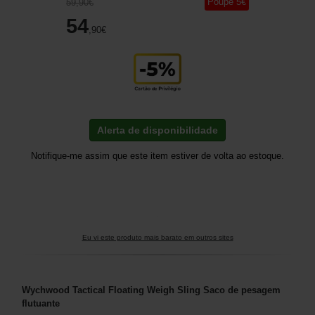
Poupe
5
€
59
,90
€
54
,90
€
Alerta de disponibilidade
Notifique-me assim que este item estiver de volta ao estoque.
Eu vi este produto mais barato em outros sites
Wychwood Tactical Floating Weigh Sling Saco de pesagem
flutuante