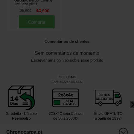
Quickfold Net 30" Landing
Net Head
[
212313
]
34
36
,
90
€
,
90
€
Comprar
Comentários de clientes
Sem comentários de momento
Escrever uma opinião sobre esse produto
REF:
H2446
EAN:
5022671418231
Satisfeito - Câmbio
2X3X4X sem Custos
Envio GRATUITO
Reembolso
de 50 a 2000€²
a partir de 199€¹
Chronocarpa.pt