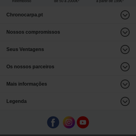
Reembolso
de 50 a 2000€²
a partir de 199€¹
Chronocarpa.pt
Nossos compromissos
Seus Ventagens
Os nossos parceiros
Mais informações
Legenda