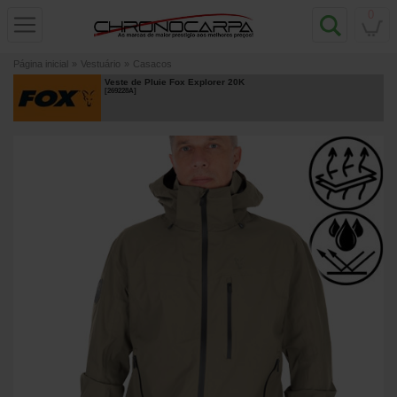
0
Página inicial
»
Vestuário
»
Casacos
Veste de Pluie Fox Explorer 20K
[
269228A
]