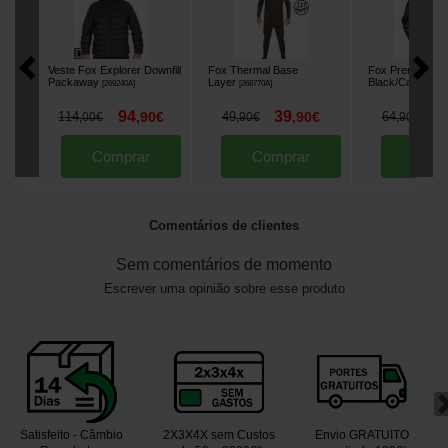
Veste Fox Explorer Downfill
Fox Thermal Base
Fox Premium 31
Packaway
Layer
Black/Camo
[
269240A
]
[
268770A
]
[
268
94
39
5
114
,
90
€
49
,
90
€
64
,
00
€
,
90
€
,
90
€
Comprar
Comprar
Comp
Comentários de clientes
Sem comentários de momento
Escrever uma opinião sobre esse produto
Satisfeito - Câmbio
2X3X4X sem Custos
Envio GRATUITO