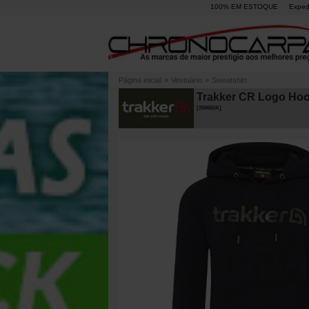
100% EM ESTOQUE
Exped
Página inicial
»
Vestuário
»
Sweatshirt
Trakker CR Logo Ho
[
268660A
]