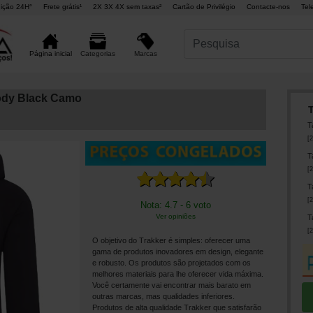
ição 24H°
Frete grátis¹
2X 3X 4X sem taxas²
Cartão de Privilégio
Contacte-nos
Tel
Marcas
Página inicial
Categorias
ody Black Camo
T
[
2
T
[
2
T
[
2
Nota: 4.7 - 6 voto
Ver opiniões
T
[
2
O objetivo do Trakker é simples: oferecer uma
gama de produtos inovadores em design, elegante
e robusto. Os produtos são projetados com os
melhores materiais para lhe oferecer vida máxima.
Você certamente vai encontrar mais barato em
outras marcas, mas qualidades inferiores.
Produtos de alta qualidade Trakker que satisfarão