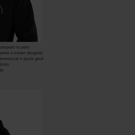
tampado no peito
gantes e evitam desgaste
rremessar e ajuste geral
forto
ão