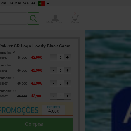
efone : +33 5 61 64 40 33
0
Minha Conta
Cesto
Trakker CR Logo Hoody Black Camo
amanho
:
M
42
,
90
€
46
,
90
€
68660
]
amanho
:
L
42
,
90
€
46
,
90
€
68661
]
amanho
:
XL
42
,
90
€
46
,
90
€
68662
]
amanho
:
XXL
42
,
90
€
46
,
90
€
68663
]
4
,
00
€