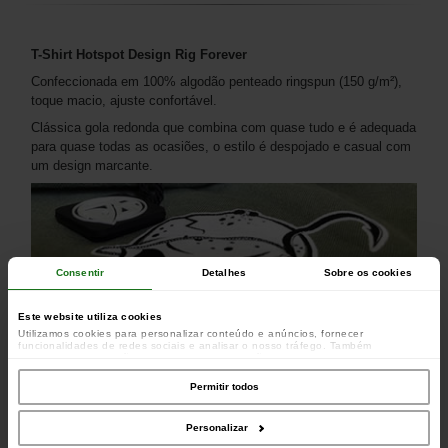
T-Shirt Hotspot Design Rig Forever
Confeccionada em 100% algodão penteado ringspun (150 g/m²),
toque macio, ajuste confortável.
Clássica gola redonda que combina com quase tudo e é adequada
para quase todas as ocasiões, o estilo é despojado e casual com
um design marcante.
Consentir
Detalhes
Sobre os cookies
Este website utiliza cookies
Utilizamos cookies para personalizar conteúdo e anúncios, fornecer
funcionalidades de redes sociais e analisar o nosso tráfego. Também
partilhamos informações acerca da sua utilização do site com os nossos
parceiros de redes sociais, de publicidade e de análise, que as podem combinar
com outras informações que lhes forneceu ou recolhidas por estes a partir da
Permitir todos
sua utilização dos respetivos serviços.
Personalizar