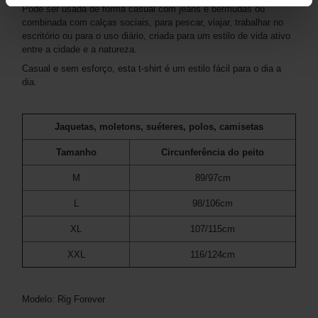
Pode ser usada de forma casual com jeans e bermudas ou
combinada com calças sociais, para pescar, viajar, trabalhar no
escritório ou para o uso diário, criada para um estilo de vida ativo
entre a cidade e a natureza.
Casual e sem esforço, esta t-shirt é um estilo fácil para o dia a
dia.
Jaquetas, moletons, suéteres, polos, camisetas
Tamanho
Circunferência do peito
M
89/97cm
L
98/106cm
XL
107/115cm
XXL
116/124cm
Modelo: Rig Forever