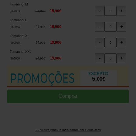
Tamanho
:
M
19
,
90
€
24
,
90
€
[
269063
]
Tamanho
:
L
19
,
90
€
24
,
90
€
[
269064
]
Tamanho
:
XL
19
,
90
€
24
,
90
€
[
269065
]
Tamanho
:
XXL
19
,
90
€
24
,
90
€
[
269066
]
5
,
00
€
Eu vi este produto mais barato em outros sites