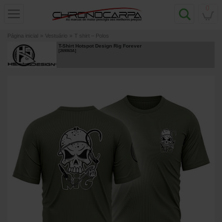
0
Página inicial
»
Vestuário
»
T shirt – Polos
T-Shirt Hotspot Design Rig Forever
[
269063A
]