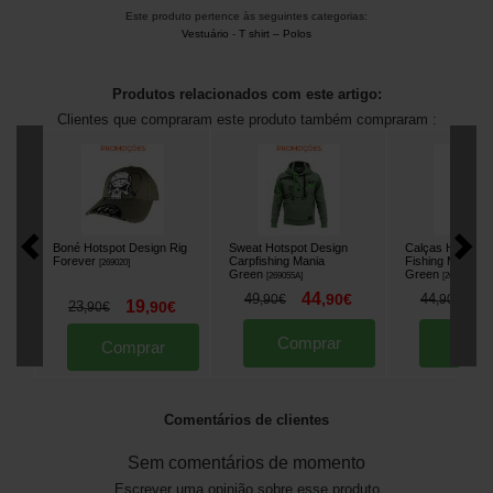
Este produto pertence às seguintes categorias:
Vestuário
-
T shirt – Polos
Produtos relacionados com este artigo:
Clientes que compraram este produto também compraram :
Boné Hotspot Design Rig
Sweat Hotspot Design
Calças Hotspot 
Forever
Carpfishing Mania
Fishing Mania
[
269020
]
Green
Green
[
269055A
]
[
269034A
]
44
3
49
,
90
€
44
,
90
€
,
90
€
19
23
,
90
€
,
90
€
Comprar
Comp
Comprar
Comentários de clientes
Sem comentários de momento
Escrever uma opinião sobre esse produto