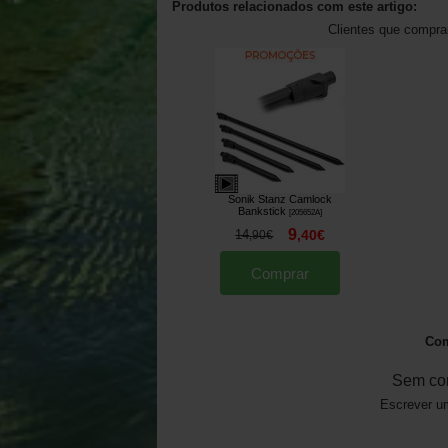
Produtos relacionados com este artigo:
Clientes que compr
Sonik Stanz Camlock
Bankstick
[
205652A
]
9
14
,
40
€
,
90
€
Comprar
Com
Sem co
Escrever um