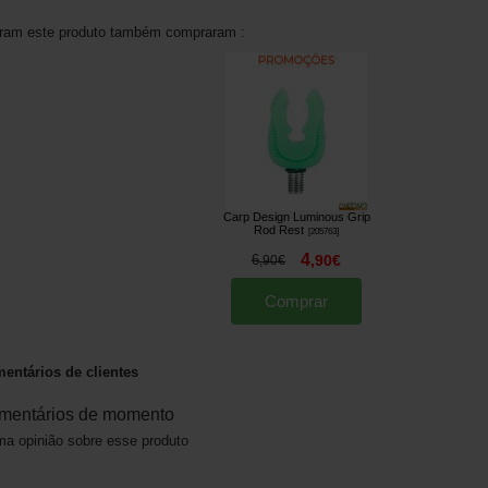
aram este produto também compraram :
Carp Design Luminous Grip
Rod Rest
[
205763
]
4
6
,
90
€
,
90
€
Comprar
entários de clientes
mentários de momento
a opinião sobre esse produto