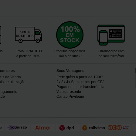
os
Envio GRATUITO
Produtos disponíveis
Chronocarpe.com
a partir de 199€¹
100% en stock³
no seu telemóvel
omissos
Seus Ventagens
ais de Venda
Frete grátis a partir de 199€¹
s de utilização
2x 3x 4x Sem custos por CB²
Pagamento por transferência
pagamento
Vales presente
ade
Cartão Privilégio