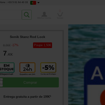
efone : +33 5 61 64 40 33
0
Minha Conta
Cesto
Sonik Stanz Rod Lock
-
17
%
Poupe
1
,50
€
8
,90
€
7
,40
€
▲
Comprar
▼
1
Entrega gratuita a partir de
199
€