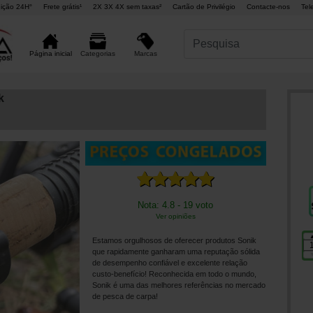
ição 24H°
Frete grátis¹
2X 3X 4X sem taxas²
Cartão de Privilégio
Contacte-nos
Tel
Marcas
Página inicial
Categorias
k
Nota: 4.8 - 19 voto
Ver opiniões
Estamos orgulhosos de oferecer produtos Sonik
que rapidamente ganharam uma reputação sólida
de desempenho confiável e excelente relação
custo-benefício! Reconhecida em todo o mundo,
Sonik é uma das melhores referências no mercado
de pesca de carpa!