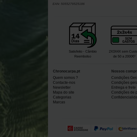
EAN:
5055279525186
Satisfeito - Câmbio
2X3X4X sem Cust
Reembolso
de 50 a 2000€²
Chronocarpa.pt
Nossos compr
Quem somos ?
Condições Ger
Contacte-nos
Condições gerai
Newsletter
Entrega e frete
Mapa do site
Condições de 
Categorias
Confidencialid
Marcas