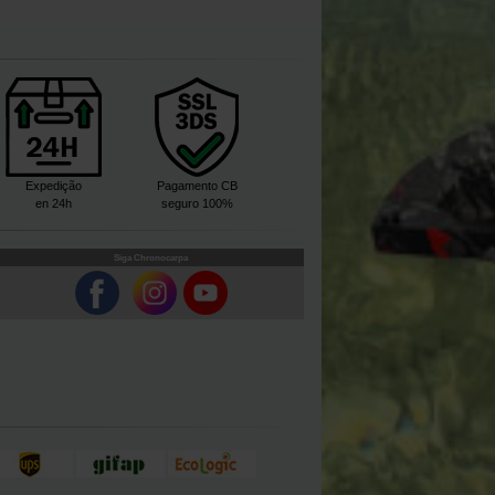
Expedição
Pagamento CB
en 24h
seguro 100%
Siga Chronocarpa