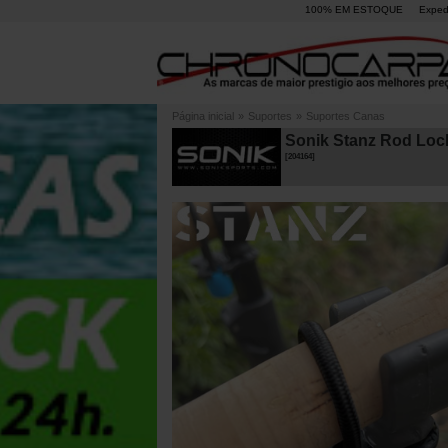
100% EM ESTOQUE
Exped
Página inicial
»
Suportes
»
Suportes Canas
Sonik Stanz Rod Loc
[
204164
]