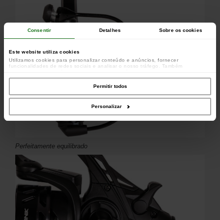
Consentir
Detalhes
Sobre os cookies
Este website utiliza cookies
Utilizamos cookies para personalizar conteúdo e anúncios, fornecer
funcionalidades de redes sociais e analisar o nosso tráfego. Também
partilhamos informações acerca da sua utilização do site com os nossos
parceiros de redes sociais, de publicidade e de análise, que as podem combinar
com outras informações que lhes forneceu ou recolhidas por estes a partir da
Permitir todos
sua utilização dos respetivos serviços.
Personalizar
Perfeitamente equilibrado