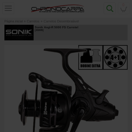
0
Página inicial
»
Carretos
»
Carretos Desembraiável
Sonik Angl-R 5000 FS Carretel
[
202695
]