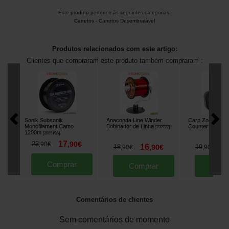
Este produto pertence às seguintes categorias:
Carretos
-
Carretos Desembraiável
Produtos relacionados com este artigo:
Clientes que compraram este produto também compraram :
Sonik Subsonik
Anaconda Line Winder
Carp Zoom Line
Monofilament Camo
Bobinador de Linha
Counter
[
232777
]
[
232343
]
1200m
[
206519A
]
17
23
,
90
€
,
90
€
16
1
18
,
90
€
19
,
90
€
,
90
€
Comprar
Comprar
Comp
Comentários de clientes
Sem comentários de momento