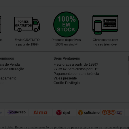
os
Envio GRATUITO
Produtos disponíveis
Chronocarpe.com
a partir de 199€¹
100% en stock³
no seu telemóvel
omissos
Seus Ventagens
ais de Venda
Frete grátis a partir de 199€¹
s de utilização
2x 3x 4x Sem custos por CB²
Pagamento por transferência
pagamento
Vales presente
ade
Cartão Privilégio
o Loisirs. Encontra a maior seleção de produtos de
pesca a carpa
entre as marcas mais presti