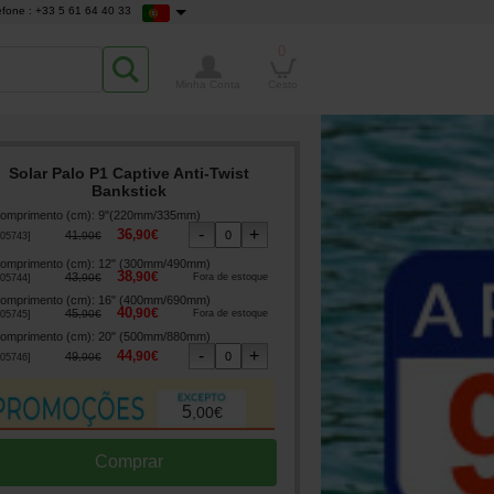
efone : +33 5 61 64 40 33
0
Minha Conta
Cesto
Solar Palo P1 Captive Anti-Twist
Bankstick
omprimento (cm)
:
9"(220mm/335mm)
36
,
90
€
41
,
90
€
05743
]
omprimento (cm)
:
12" (300mm/490mm)
38
,
90
€
43
,
90
€
Fora de estoque
05744
]
omprimento (cm)
:
16" (400mm/690mm)
40
,
90
€
45
,
90
€
Fora de estoque
05745
]
omprimento (cm)
:
20" (500mm/880mm)
44
,
90
€
49
,
90
€
05746
]
5
,
00
€