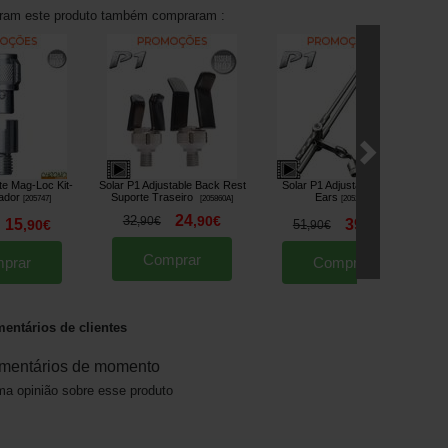
aram este produto também compraram :
te Mag-Loc Kit-
Solar P1 Adjustable Back Rest
Solar P1 Adjustable Snag
ador
Suporte Traseiro
Ears
[
205747
]
[
205860A
]
[
205239
]
24
32
,
90
€
,
90
€
15
39
,
90
€
51
,
90
€
,
90
€
Comprar
prar
Comprar
entários de clientes
mentários de momento
a opinião sobre esse produto