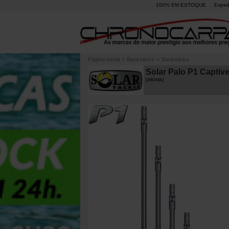
100% EM ESTOQUE
Exped
Página inicial
»
Banksticks
»
Banksticks
Solar Palo P1 Captive
[
205743A
]