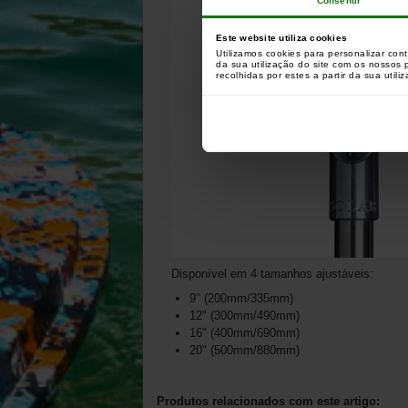
Consentir
Este website utiliza cookies
Utilizamos cookies para personalizar con
da sua utilização do site com os nossos
recolhidas por estes a partir da sua utili
Disponível em 4 tamanhos ajustáveis:
9" (200mm/335mm)
12" (300mm/490mm)
16" (400mm/690mm)
20" (500mm/880mm)
Produtos relacionados com este artigo: