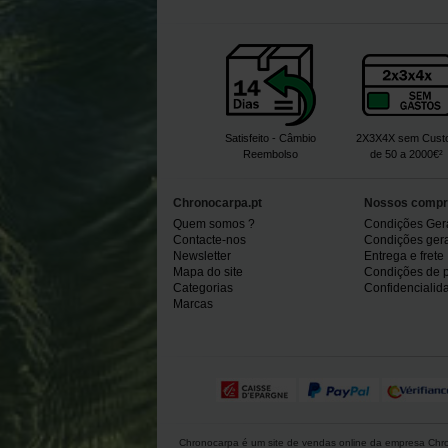
Satisfeito - Câmbio
2X3X4X sem Cust
Reembolso
de 50 a 2000€²
Chronocarpa.pt
Nossos compr
Quem somos ?
Condições Ger
Contacte-nos
Condições gerai
Newsletter
Entrega e frete
Mapa do site
Condições de 
Categorias
Confidencialid
Marcas
Chronocarpa é um site de vendas online da empresa Chron