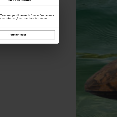
Sobre os cookies
o. Também partilhamos informações acerca
utras informações que lhes forneceu ou
Permitir todos