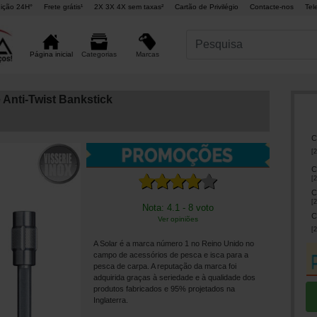
ição 24H°
Frete grátis¹
2X 3X 4X sem taxas²
Cartão de Privilégio
Contacte-nos
Tel
Marcas
Página inicial
Categorias
 Anti-Twist Bankstick
C
[
2
C
[
2
C
[
2
Nota: 4.1 - 8 voto
C
Ver opiniões
[
2
A Solar é a marca número 1 no Reino Unido no
campo de acessórios de pesca e isca para a
pesca de carpa. A reputação da marca foi
adquirida graças à seriedade e à qualidade dos
produtos fabricados e 95% projetados na
Inglaterra.