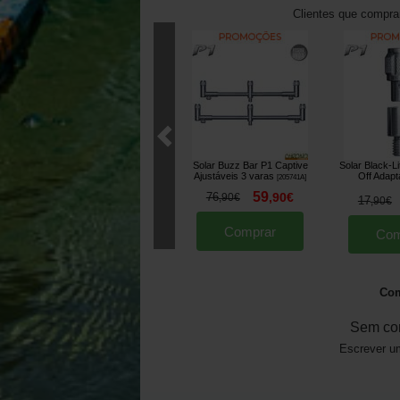
Clientes que compr
Solar Buzz Bar P1 Captive
Solar Black-Li
Ajustáveis 3 varas
Off Adapt
[
205741A
]
59
76
,
90
€
,
90
€
17
,
90
€
Comprar
Com
Com
Sem co
Escrever um