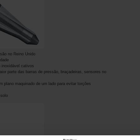
isão no Reino Unido
idade
 inoxidável cativos
or parte das barras de pressão, braçadeiras, sensores no
m plano maquinado de um lado para evitar torções
solo