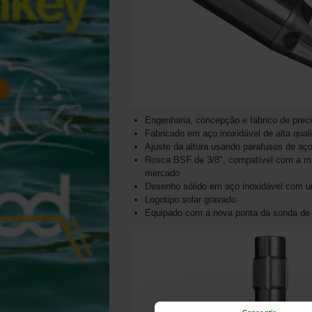
Engenharia, concepção e fabrico de prec
Fabricado em aço inoxidável de alta qual
Ajuste da altura usando parafusos de aço
Rosca BSF de 3/8", compatível com a mai
mercado
Desenho sólido em aço inoxidável com u
Logotipo solar gravado
Equipado com a nova ponta da sonda de 