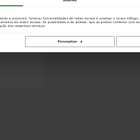
Detalhes
teúdo e anúncios, fornecer funcionalidades de redes sociais e analisar o nosso tráfeg
 parceiros de redes sociais, de publicidade e de análise, que as podem combinar com o
zação dos respetivos serviços.
Personalizar