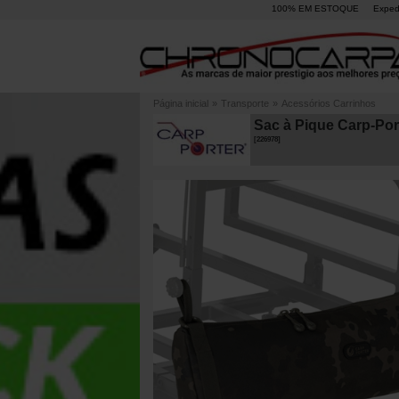
100% EM ESTOQUE
Exped
Página inicial
»
Transporte
»
Acessórios Carrinhos
Sac à Pique Carp-Por
[
226978
]