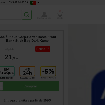
efone : +33 5 61 64 40 33
0
Minha Conta
Cesto
Sac à Pique Carp-Porter Basic Front
Bank Stick Bag Dark Kamo
Poupe
1
€
22
,90
€
21
,90
€
▲
Comprar
▼
1
Entrega gratuita a partir de
199
€