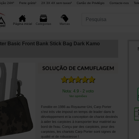
ição 24H°
Frete grátis¹
2X 3X 4X sem taxas²
Cartão de Privilégio
Contacte-nos
Tel
Marcas
Página inicial
Categorias
ter Basic Front Bank Stick Bag Dark Kamo
Nota: 4.9 - 2 voto
Ver opiniões
Fondée en 1986 au Royaume-Uni, Carp Porter
s'est très vite imposé en temps de leader dans le
développement et la conception de chariot destinés
à aider les carpistes à transporter leur matériel au
bord de l'eau. Conçu par des carpistes, pour des
carpistes, les chariots Carp Porter sont signes de
qualité et de robustesse !