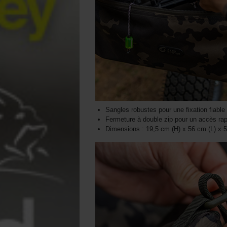
Sangles robustes pour une fixation fiable 
Fermeture à double zip pour un accès rap
Dimensions : 19,5 cm (H) x 56 cm (L) x 5