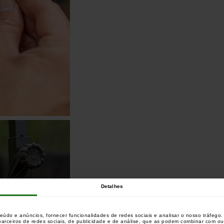
Detalhes
teúdo e anúncios, fornecer funcionalidades de redes sociais e analisar o nosso tráfeg
 parceiros de redes sociais, de publicidade e de análise, que as podem combinar com o