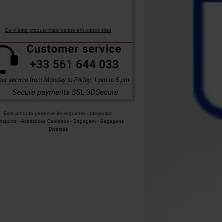
Eu vi este produto mais barato em outros sites
Este produto pertence às seguintes categorias:
nsporte
-
Acessórios Carrinhos
-
Bagagem
-
Bagagens
Diversos