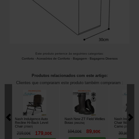
Este produto pertence às seguintes categorias:
Conforto
-
Acessórios de Conforto
-
Bagagem
-
Bagagens Diversos
Produtos relacionados com este artigo:
Clientes que compraram este produto também compraram :
Nash Indulgence Auto
Nash New ZT Field Wellies
Nash Indulgence
Recline Hi-Back Level
Botas
Chair Waterproo
[
268125A
]
Chair
Camo
[
270007
]
[
270089
]
89
104
,
90
€
,
00
€
179
3
219
,
00
€
39
,
00
€
,
90
€