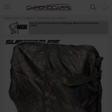
0
Página inicial
»
Conforto
»
Acessórios de Conforto
Sac à Level Chair Nash Subterfuge Waterproof Universal
[
226823
]