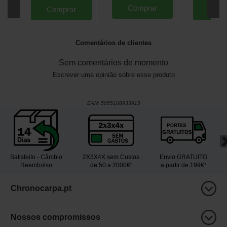
Comprar
Comprar
Comp
Comentários de clientes
Sem comentários de momento
Escrever uma opinião sobre esse produto
EAN:
5055108933915
Satisfeito - Câmbio
2X3X4X sem Custos
Envio GRATUITO
Reembolso
de 50 a 2000€²
a partir de 199€¹
Chronocarpa.pt
Nossos compromissos