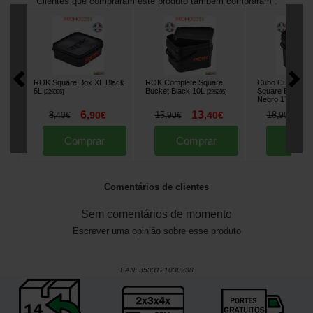
Clientes que compraram este produto também compraram :
ROK Square Box XL Black
ROK Complete Square
Cubo Cuadrado
6L
Bucket Black 10L
Square Bucket 
[
226305
]
[
226295
]
Negro 17L
[
22629
6
13
1
8
,
90
€
15
,
40
€
18
,
40
€
,
90
€
,
90
€
Comprar
Comprar
Comp
Comentários de clientes
Sem comentários de momento
Escrever uma opinião sobre esse produto
EAN:
3533121030238