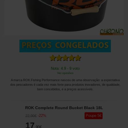
Nota: 4.9 - 9 voto
Ver opiniões
A marca ROK Fishing Performance nasceu de uma observação: a expectativa
dos pescadores é cada vez mais forte para produtos inovadores, de qualidade,
bem concebidos, e a preços acessíveis.
ROK Complete Round Bucket Black 18L
-
22
%
Poupe
5
€
22
,90
€
17
,90
€