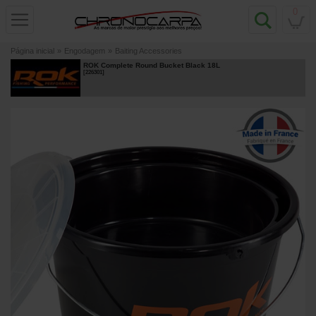
0
Página inicial
»
Engodagem
»
Baiting Accessories
ROK Complete Round Bucket Black 18L
[
226301
]