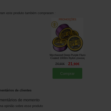
aram este produto também compraram :
Wychwood Deep Purple Fluro
Coated 1000m Nylon
[
206432A
]
21
24
,
90
€
,
90
€
Comprar
entários de clientes
mentários de momento
a opinião sobre esse produto