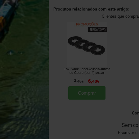
Produtos relacionados com este artigo:
Clientes que compr
Fox Black Label Anilhas/Juntas
de Couro (por 4)
[
205328
]
6
7
,
40
€
,
40
€
Comprar
Com
Sem co
Escrever um