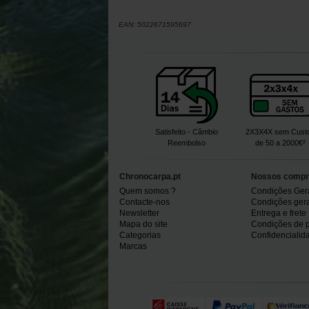
EAN:
5022671595697
Satisfeito - Câmbio
2X3X4X sem Cust
Reembolso
de 50 a 2000€²
Chronocarpa.pt
Nossos compr
Quem somos ?
Condições Ger
Contacte-nos
Condições gerai
Newsletter
Entrega e frete
Mapa do site
Condições de 
Categorias
Confidencialid
Marcas