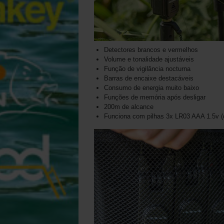
Detectores brancos e vermelhos
Volume e tonalidade ajustáveis
Função de vigilância nocturna
Barras de encaixe destacáveis
Consumo de energia muito baixo
Funções de memória após desligar
200m de alcance
Funciona com pilhas 3x LR03 AAA 1.5v (d