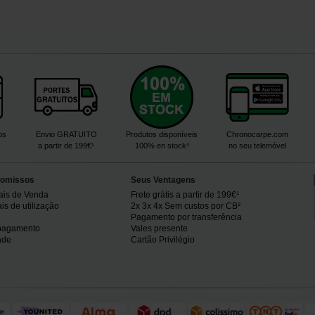
os
Envio GRATUITO
Produtos disponíveis
Chronocarpe.com
a partir de 199€¹
100% en stock³
no seu telemóvel
omissos
Seus Ventagens
ais de Venda
Frete grátis a partir de 199€¹
s de utilização
2x 3x 4x Sem custos por CB²
Pagamento por transferência
pagamento
Vales presente
ade
Cartão Privilégio