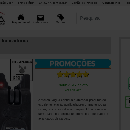
ição 24H°
Frete grátis¹
2X 3X 4X sem taxas²
Cartão de Privilégio
Contacte-nos
Tel
Marcas
Página inicial
Categorias
 Indicadores
Nota: 4.9 - 7 voto
Ver opiniões
A marca Rogue continua a oferecer produtos de
excelente relação qualidade/preço, mantendo as
inovações do mundo das carpas. Uma gama que
serve tanto para iniciantes como para pescadores
avançados de carpas.