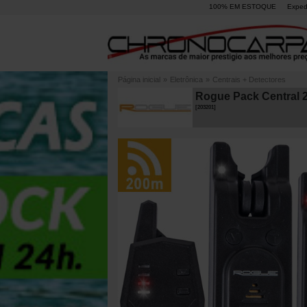
100% EM ESTOQUE
Exped
Página inicial
»
Eletrônica
»
Centrais + Detectores
Rogue Pack Central 2
[
203201
]