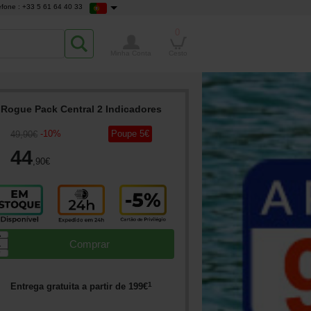
efone : +33 5 61 64 40 33
0
Minha Conta
Cesto
Rogue Pack Central 2 Indicadores
-
10
%
Poupe
5
€
49
,90
€
44
,90
€
▲
Comprar
▼
1
Entrega gratuita a partir de
199
€