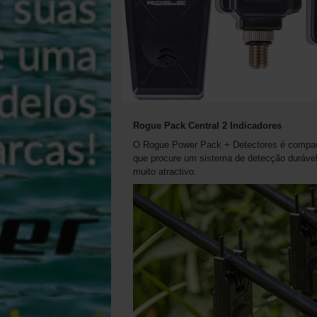
Rogue Pack Central 2 Indicadores
O Rogue Power Pack + Detectores é compacto
que procure um sistema de detecção durável
muito atractivo.