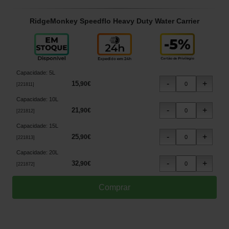
RidgeMonkey Speedflo Heavy Duty Water Carrier
Capacidade
:
5L
15
,
90
€
[
221811
]
Capacidade
:
10L
21
,
90
€
[
221812
]
Capacidade
:
15L
25
,
90
€
[
221813
]
Capacidade
:
20L
32
,
90
€
[
221872
]