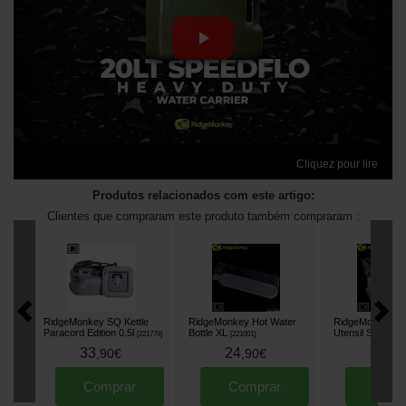
Cliquez pour lire
Produtos relacionados com este artigo:
Clientes que compraram este produto também compraram :
RidgeMonkey SQ Kettle
RidgeMonkey Hot Water
RidgeMonkey Q
Paracord Edition 0.5l
Bottle XL
Utensil Set
[
221779
]
[
221001
]
[
22171
33
24
20
,
90
€
,
90
€
,
90
Comprar
Comprar
Comp