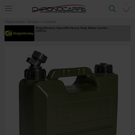
0
Página inicial
»
Bivaque
»
Cozinha
RidgeMonkey Speedflo Heavy Duty Water Carrier
[
221811A
]