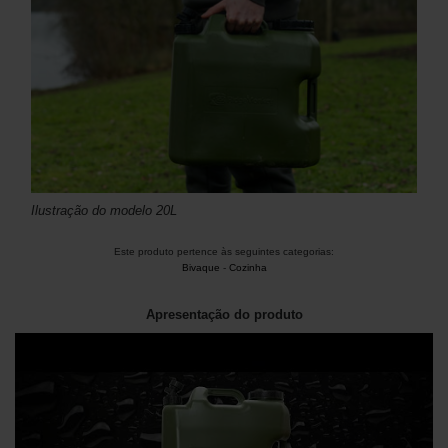
Ilustração do modelo 20L
Este produto pertence às seguintes categorias:
Bivaque
-
Cozinha
Apresentação do produto