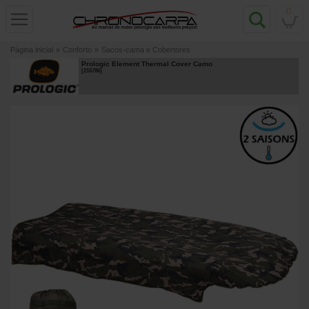
0
Página inicial
»
Conforto
»
Sacos-cama e Cobertores
Prologic Element Thermal Cover Camo
[
216786
]