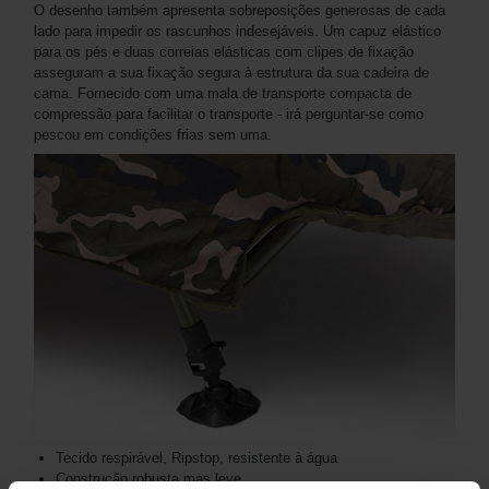
O desenho também apresenta sobreposições generosas de cada
lado para impedir os rascunhos indesejáveis. Um capuz elástico
para os pés e duas correias elásticas com clipes de fixação
asseguram a sua fixação segura à estrutura da sua cadeira de
cama. Fornecido com uma mala de transporte compacta de
compressão para facilitar o transporte - irá perguntar-se como
pescou em condições frias sem uma.
Tecido respirável, Ripstop, resistente à água
Construção robusta mas leve