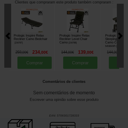
Clientes que compraram este produto também compraram :
Prologic Inspire Relax
Prologic Inspire Relax
Prologic Elemen
Recliner Camo Bedchair
Recliner Level Chair
Sleeping Bag + 
Camo
Camo Cover 5
[
216787
]
[
216788
]
season
[
216785
]
234
139
1
259
,
00
€
144
,
00
€
144
,
00
€
,
00
€
,
00
€
Comprar
Comprar
Comp
Comentários de clientes
Sem comentários de momento
Escrever uma opinião sobre esse produto
EAN:
5706301728333