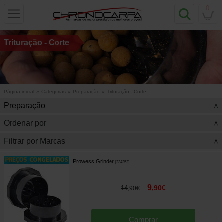
0
Trituração - Corte
Página inicial
»
Categorias
»
Preparação
»
Trituração - Corte
Preparação
>
Ordenar por
>
Filtrar por Marcas
>
Prowess Grinder
[
234252
]
9
,
90
€
14
,
90
€
Comprar