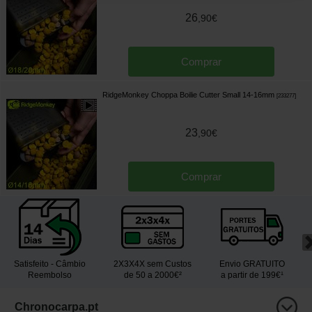
26
,
90
€
Comprar
RidgeMonkey Choppa Boilie Cutter Small 14-16mm
[
233277
]
23
,
90
€
Comprar
Satisfeito - Câmbio
2X3X4X sem Custos
Envio GRATUITO
Reembolso
de 50 a 2000€²
a partir de 199€¹
Chronocarpa.pt