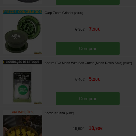
Carp Zoom Grinder
[
213617
]
7
,
90
€
9
,
90
€
Comprar
Korum PVA Mesh With Bait Cutter (Mesh Refills Solo)
[
233805
]
5
,
20
€
8
,
40
€
Comprar
Korda Krusha
[
m3395
]
18
,
90
€
19
,
90
€