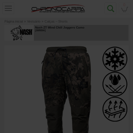
0
Página inicial
»
Vestuário
»
Calças – Shorts
Nash ZT Wind Chill Joggers Camo
[
268926A
]