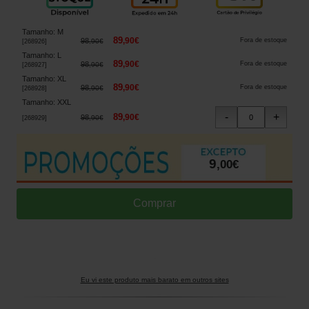
Tamanho
:
M
89
,
90
€
98
Fora de estoque
,
90
€
[
268926
]
Tamanho
:
L
89
,
90
€
98
Fora de estoque
,
90
€
[
268927
]
Tamanho
:
XL
89
,
90
€
98
Fora de estoque
,
90
€
[
268928
]
Tamanho
:
XXL
89
,
90
€
98
,
90
€
[
268929
]
9
,
00
€
Eu vi este produto mais barato em outros sites