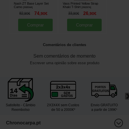
Nash ZT Base Layer Set
Vass Printed Yellow Strap
Camo
Khaki T-Shirt
[
268934A
]
[
268287A
]
74
26
82
,
90
€
33
,
90
€
,
90
€
,
90
€
Comprar
Comprar
Comentários de clientes
Sem comentários de momento
Escrever uma opinião sobre esse produto
Satisfeito - Câmbio
2X3X4X sem Custos
Envio GRATUITO
Reembolso
de 50 a 2000€²
a partir de 199€¹
Chronocarpa.pt