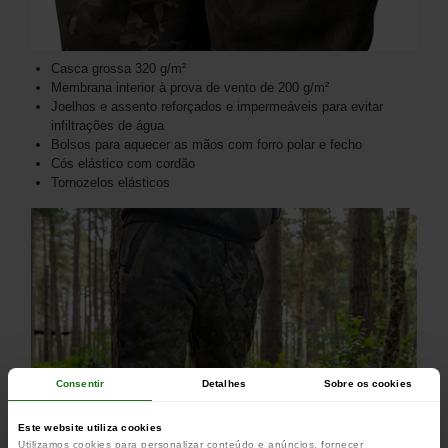
Casca grossa 320 g/m²
Membrana interior à prova de vento de 200 g/m²
Joelhos e assento reforçados e impermeáveis ​​para evitar
infiltrações de água
Bolsos para aquecer as mãos com forro polar e fecho
Cós elástico com cordão
Tornozelos elásticos
Consentir
Detalhes
Sobre os cookies
Este website utiliza cookies
Utilizamos cookies para personalizar conteúdo e anúncios, fornecer