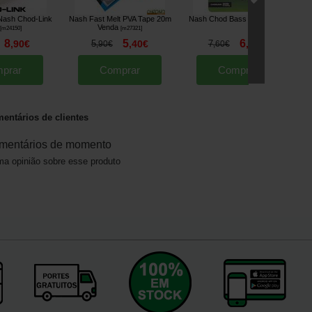
Nash Chod-Link
Nash Fast Melt PVA Tape 20m
Nash Chod Bass Line
Na
[
209726A
]
Venda
[
m24150
]
[
m27321
]
8
5
6
,
90
€
5
,
40
€
7
,
90
€
,
90
€
,
60
€
*
prar
Comprar
Comprar
entários de clientes
mentários de momento
a opinião sobre esse produto