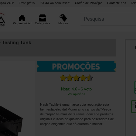
ição 24H°
Frete grátis¹
2X 3X 4X sem taxas²
Cartão de Privilégio
Contacte-nos
Tel
Marcas
Página inicial
Categorias
+ Testing Tank
Nota: 4.6 - 6 voto
Ver opiniões
Nash Tackle é uma marca cuja reputação está
bem estabelecida! Pioneira no campo da "Pesca
de Carpa" há mais de 30 anos, concebe produtos
originais e iscos de qualidade para pescadores de
carpas exigentes que só querem o melhor!