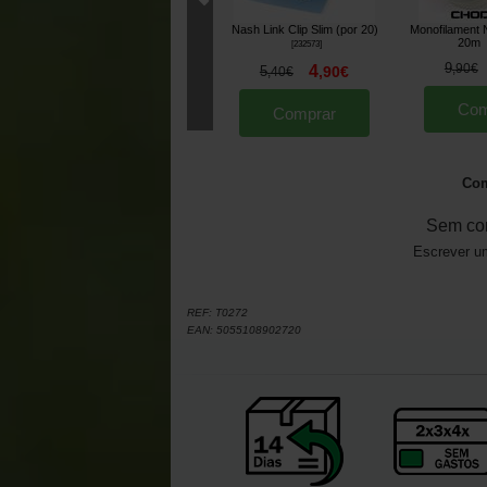
Nash Link Clip Slim (por 20)
Monofilament 
20m
[
232573
]
9
,
90
€
4
5
,
90
€
,
40
€
Com
Comprar
Com
Sem co
Escrever um
REF:
T0272
EAN:
5055108902720