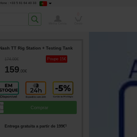
efone : +33 5 61 64 40 33
0
Minha Conta
Cesto
Nash TT Rig Station + Testing Tank
Poupe
15
€
174
,00
€
159
,00
€
▲
Comprar
▼
1
Entrega gratuita a partir de
199
€