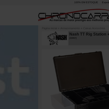
100% EM ESTOQUE
Exped
Página inicial
»
Armazenamento
»
Caixas Acessórios
Nash TT Rig Station 
[
210017
]