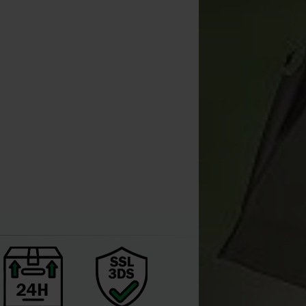
sh Tackle Box Logic Loaded
Medium
[
210005
]
42
49
,
90
€
,
90
€
Comprar