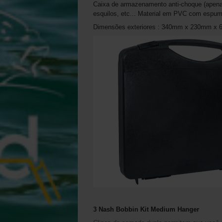
Caixa de armazenamento anti-choque (apenas
esquilos, etc... Material em PVC com espuma 
Dimensões exteriores : 340mm x 230mm x
3 Nash Bobbin Kit Medium Hanger