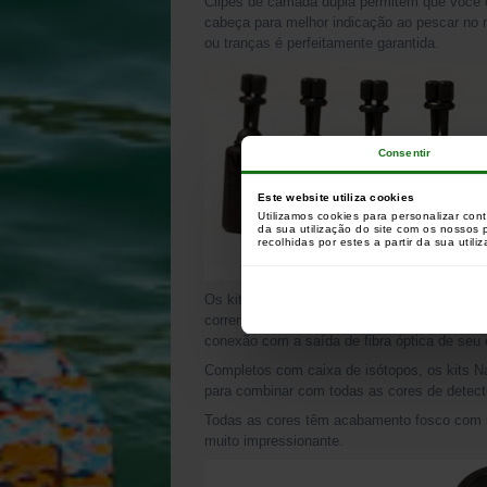
Clipes de camada dupla permitem que você esc
cabeça para melhor indicação ao pescar no 
ou tranças é perfeitamente garantida.
Consentir
Este website utiliza cookies
Utilizamos cookies para personalizar con
da sua utilização do site com os nossos
recolhidas por estes a partir da sua utili
Os kits de bobina podem ser personalizado
correntes, pesos adicionais, fixações magn
conexão com a saída de fibra óptica de seu 
Completos com caixa de isótopos, os kits N
para combinar com todas as cores de detect
Todas as cores têm acabamento fosco com lo
muito impressionante.