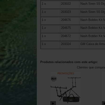
1
x
203022
Nash Siren S5 Dig
1
x
203023
Nash Siren S5 Dig
1
x
204676
Nash Bobbin Kit 
1
x
204675
Nash Bobbin Kit 
1
x
204672
Nash Bobbin Kit 
1
x
203324
GM Caixa de Arm
Produtos relacionados com este artigo:
Clientes que compr