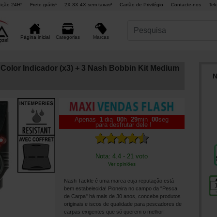
ição 24H°
Frete grátis¹
2X 3X 4X sem taxas²
Cartão de Privilégio
Contacte-nos
Tel
Marcas
Página inicial
Categorias
 Color Indicador (x3) + 3 Nash Bobbin Kit Medium
N
Apenas
1
dia
00
h
28
min
58
seg
para desfrutar dele !
Nota: 4.4 - 21 voto
Ver opiniões
Nash Tackle é uma marca cuja reputação está
bem estabelecida! Pioneira no campo da "Pesca
de Carpa" há mais de 30 anos, concebe produtos
originais e iscos de qualidade para pescadores de
carpas exigentes que só querem o melhor!