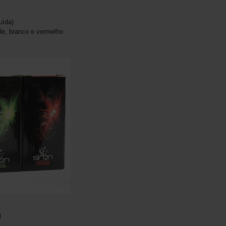
uída)
de, branco e vermelho
M