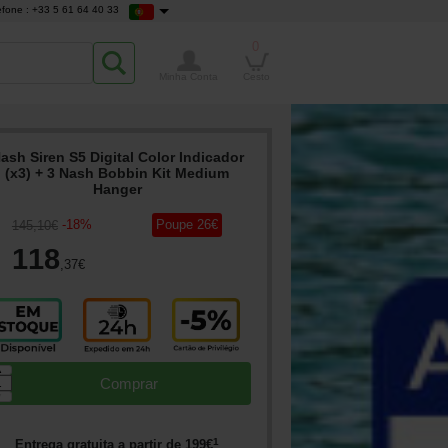
efone : +33 5 61 64 40 33
0
Minha Conta
Cesto
ash Siren S5 Digital Color Indicador
(x3) + 3 Nash Bobbin Kit Medium
Hanger
-
18
%
Poupe
26
€
145
,10
€
118
,37
€
▲
Comprar
▼
1
Entrega gratuita a partir de
199
€