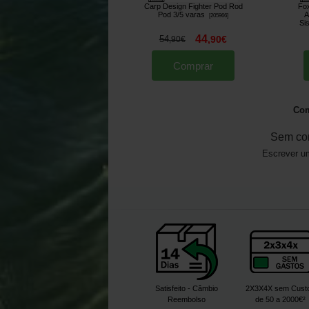
Carp Design Fighter Pod Rod
Fox
Pod 3/5 varas
A
[
205966
]
Si
44
54
,
90
€
,
90
€
Comprar
Com
Sem co
Escrever um
Satisfeito - Câmbio
2X3X4X sem Cust
Reembolso
de 50 a 2000€²