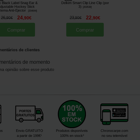
 Black Label Snag Ear &
Delkim Smart Clip Line Clip (por
djustable Hockey Stick
3)
[
203538
]
stema Anti-Ejector
[
204644
]
24
22
26
,
90
€
23
,
90
€
,
90
€
,
90
€
Comprar
Comprar
entários de clientes
mentários de momento
a opinião sobre esse produto
os
Envio GRATUITO
Produtos disponíveis
Chronocarpe.com
a partir de 199€¹
100% en stock³
no seu telemóvel