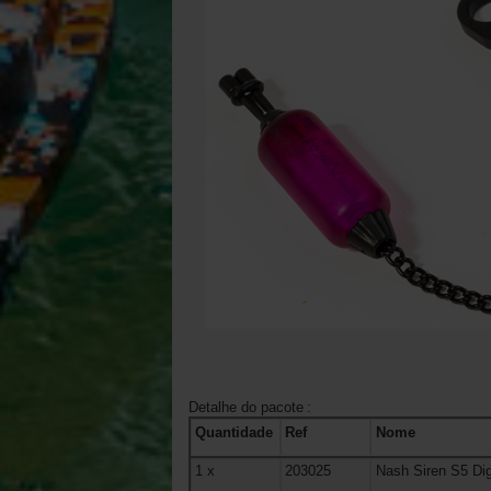
Detalhe do pacote
:
Quantidade
Ref
Nome
1
x
203025
Nash Siren S5 Dig