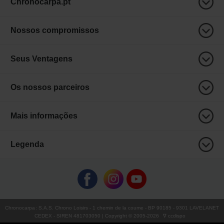
Chronocarpa.pt
Nossos compromissos
Seus Ventagens
Os nossos parceiros
Mais informações
Legenda
Chronocarpa
:
S.A.S. Chrono Loisirs
- 1 chemin de la coume - BP 90185 - 9301 LAVELANET
CEDEX - SIREN 481703050 | Copyright © 2005-
2026
∇ ccdispo