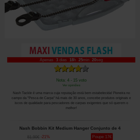
Apenas
3
dias
18
h
25
min
20
seg
Nota: 4 - 15 voto
Ver opiniões
Nash Tackle é uma marca cuja reputação está bem estabelecida! Pioneira no
campo da "Pesca de Carpa" há mais de 30 anos, concebe produtos originais e
iscos de qualidade para pescadores de carpas exigentes que só querem o
melhor!
Nash Bobbin Kit Medium Hanger Conjunto de 4
-
21
%
Poupe
17
€
81
,90
€