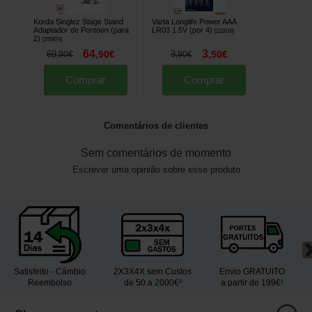
Korda Singlez Stage Stand
Varta Longlife Power AAA
Adaptador de Pontoon (para
LR03 1.5V (por 4)
[
222018
]
2)
[
205874
]
64
3
69
,
90
€
3
,
50
€
,
90
€
,
90
€
Comprar
Comprar
Comentários de clientes
Sem comentários de momento
Escrever uma opinião sobre esse produto
Satisfeito - Câmbio
2X3X4X sem Custos
Envio GRATUITO
Reembolso
de 50 a 2000€²
a partir de 199€¹