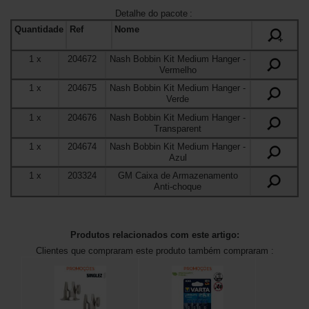
Detalhe do pacote
:
Quantidade
Ref
Nome
+
1
x
204672
Nash Bobbin Kit Medium Hanger
-
Vermelho
1
x
204675
Nash Bobbin Kit Medium Hanger
-
Verde
1
x
204676
Nash Bobbin Kit Medium Hanger
-
Transparent
1
x
204674
Nash Bobbin Kit Medium Hanger
-
Azul
1
x
203324
GM Caixa de Armazenamento
Anti-choque
Produtos relacionados com este artigo:
Clientes que compraram este produto também compraram :