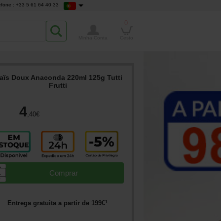
efone : +33 5 61 64 40 33
0
Minha Conta
Cesto
aïs Doux Anaconda 220ml 125g Tutti
Frutti
4
,40
€
▲
Comprar
▼
1
Entrega gratuita a partir de
199
€