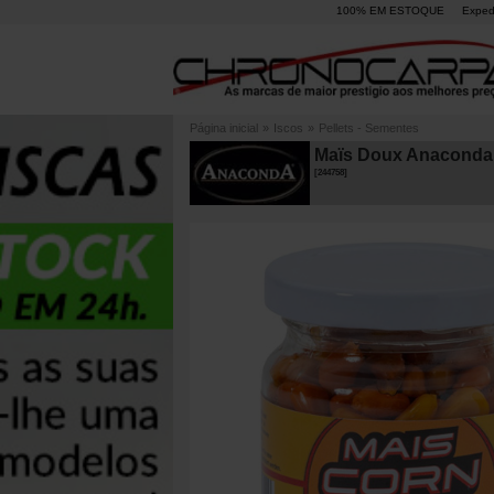
100% EM ESTOQUE
Exped
Página inicial
»
Iscos
»
Pellets - Sementes
Maïs Doux Anaconda 2
[
244758
]