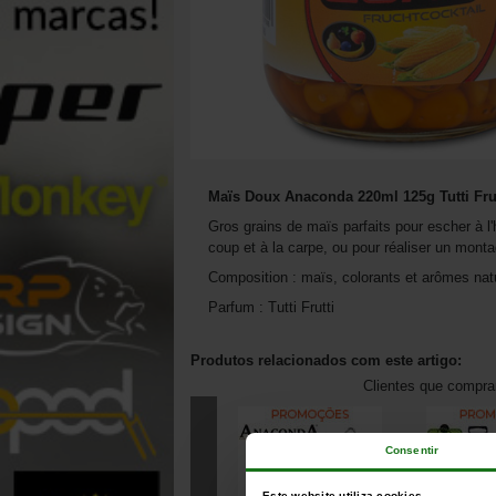
Maïs Doux Anaconda 220ml 125g Tutti Frut
Gros grains de maïs parfaits pour escher à l
coup et à la carpe, ou pour réaliser un mont
Composition : maïs, colorants et arômes nat
Parfum : Tutti Frutti
Produtos relacionados com este artigo:
Clientes que compr
Consentir
Este website utiliza cookies