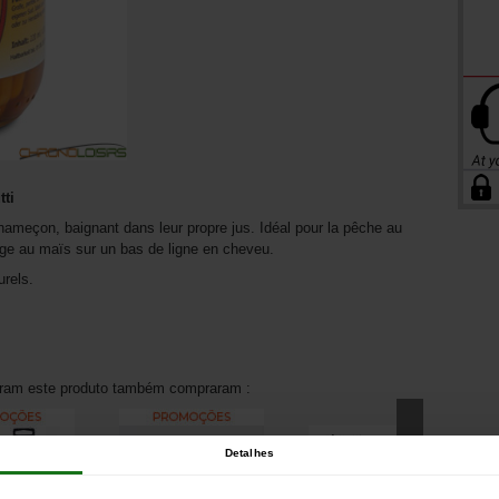
ti
'hameçon, baignant dans leur propre jus. Idéal pour la pêche au
age au maïs sur un bas de ligne en cheveu.
urels.
aram este produto também compraram :
Detalhes