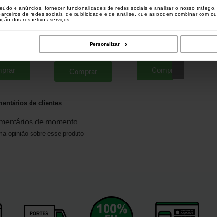
teúdo e anúncios, fornecer funcionalidades de redes sociais e analisar o nosso tráfeg
 parceiros de redes sociais, de publicidade e de análise, que as podem combinar com o
zação dos respetivos serviços.
a Mesh 7m
Extra Carp Flottant Milho Mole
Extra Carp EXC 222 (para 2)
m
Amarelo (por 30)
[
m32506
]
[
233199
]
[
209709A
]
Personalizar
11
1
,
40
€
1
,
70
€
,
90
€
*
1
2
,
90
€
,
90
€
prar
Comprar
Comprar
entários de clientes
mentários de momento
a opinião sobre esse produto