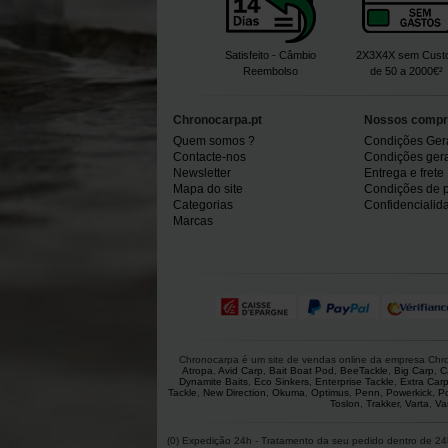
Satisfeito - Câmbio
2X3X4X sem Cust
Reembolso
de 50 a 2000€²
Chronocarpa.pt
Nossos compr
Quem somos ?
Condições Ger
Contacte-nos
Condições gerai
Newsletter
Entrega e frete
Mapa do site
Condições de 
Categorias
Confidencialid
Marcas
Chronocarpa é um site de vendas online da empresa Chron
Atropa
,
Avid Carp
,
Bait Boat Pod
,
BeeTackle
,
Big Carp
,
C
Dynamite Baits
,
Eco Sinkers
,
Enterprise Tackle
,
Extra Car
Tackle
,
New Direction
,
Okuma
,
Optimus
,
Penn
,
Powerkick
,
P
Toslon
,
Trakker
,
Varta
,
Va
(0) Expedição 24h - Tratamento da seu pedido dentro de 24h