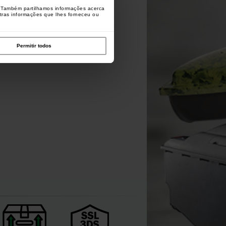
o. Também partilhamos informações acerca
utras informações que lhes forneceu ou
Extra Carp Bomb Feeder
Extra Carp Boilies Stops Soft
Leads
Stops Bait (por 100)
[
208810A
]
[
232634
]
Permitir todos
1
1
,
70
€
,
90
€
1
1
,
30
€
,
90
€
Comprar
Comprar