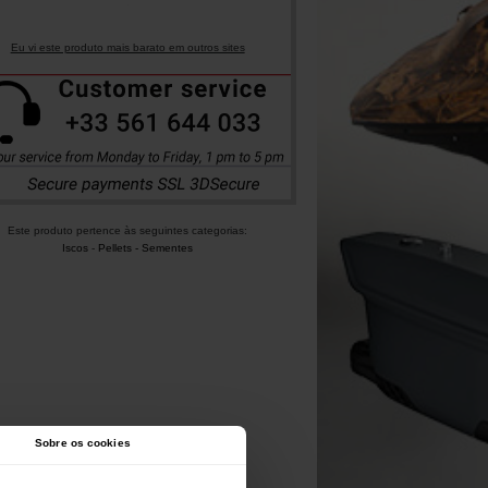
Eu vi este produto mais barato em outros sites
Este produto pertence às seguintes categorias:
Iscos
-
Pellets - Sementes
Sobre os cookies