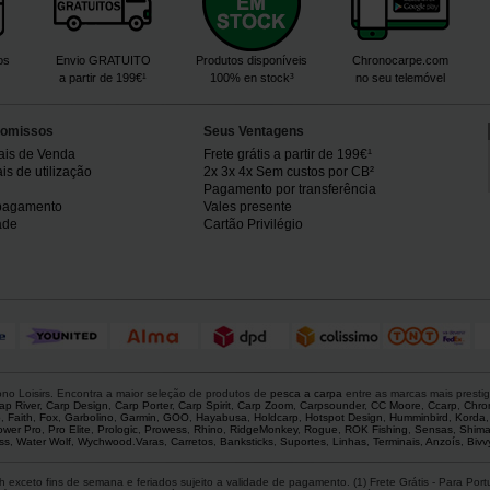
os
Envio GRATUITO
Produtos disponíveis
Chronocarpe.com
a partir de 199€¹
100% en stock³
no seu telemóvel
omissos
Seus Ventagens
ais de Venda
Frete grátis a partir de 199€¹
s de utilização
2x 3x 4x Sem custos por CB²
Pagamento por transferência
pagamento
Vales presente
ade
Cartão Privilégio
o Loisirs. Encontra a maior seleção de produtos de
pesca a carpa
entre as marcas mais presti
ap River
,
Carp Design
,
Carp Porter
,
Carp Spirit
,
Carp Zoom
,
Carpsounder
,
CC Moore
,
Ccarp
,
Chro
p
,
Faith
,
Fox
,
Garbolino
,
Garmin
,
GOO
,
Hayabusa
,
Holdcarp
,
Hotspot Design
,
Humminbird
,
Korda
ower Pro
,
Pro Elite
,
Prologic
,
Prowess
,
Rhino
,
RidgeMonkey
,
Rogue
,
ROK Fishing
,
Sensas
,
Shim
ss
,
Water Wolf
,
Wychwood
.
Varas
,
Carretos
,
Banksticks
,
Suportes
,
Linhas
,
Terminais
,
Anzoís
,
Bivv
 exceto fins de semana e feriados sujeito a validade de pagamento. (1) Frete Grátis - Para Po