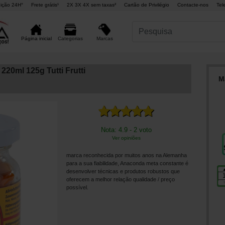
ição 24H°
Frete grátis¹
2X 3X 4X sem taxas²
Cartão de Privilégio
Contacte-nos
Tel
Marcas
Página inicial
Categorias
20ml 125g Tutti Frutti
M
Nota: 4.9 - 2 voto
Ver opiniões
marca reconhecida por muitos anos na Alemanha
para a sua fiabilidade, Anaconda meta constante é
desenvolver técnicas e produtos robustos que
oferecem a melhor relação qualidade / preço
possível.