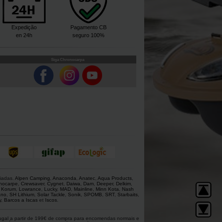
Expedição
Pagamento CB
en 24h
seguro 100%
Siga Chronocarpa
giadas.
Alpen Camping
,
Anaconda
,
Anatec
,
Aqua Products
,
nocarpe
,
Crewsaver
,
Cygnet
,
Daiwa
,
Dam
,
Deeper
,
Delkim
,
,
Korum
,
Lowrance
,
Lucky
,
MAD
,
Mainline
,
Minn Kota
,
Nash
ano
,
SH Lithium
,
Solar Tackle
,
Sonik
,
SPOMB
,
SRT
,
Starbaits
,
y
,
Barcos a Iscas
et
Iscos
.
rtugal a partir de 199€ de compra para encomendas normais e