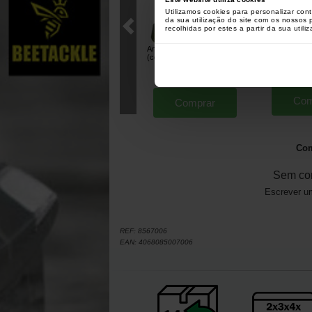
Utilizamos cookies para personalizar con
da sua utilização do site com os nossos
recolhidas por estes a partir da sua utili
Anaconda Rookie Needle Kit
Fox Arm
(conjunto de 5 peças)
Syste
[
232778
]
11
,
90
€
14
16
,
90
€
,
90
€
Com
Comprar
Com
Sem co
Escrever um
REF:
8567006
EAN:
4068085007006