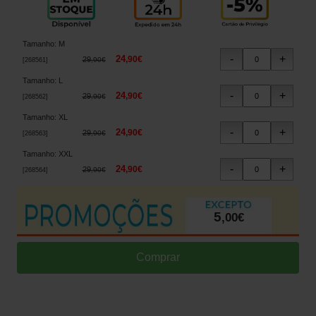
Tamanho
:
M
24
,
90
€
29
,
90
€
[
268561
]
Tamanho
:
L
24
,
90
€
29
,
90
€
[
268562
]
Tamanho
:
XL
24
,
90
€
29
,
90
€
[
268563
]
Tamanho
:
XXL
24
,
90
€
29
,
90
€
[
268564
]
5
,
00
€