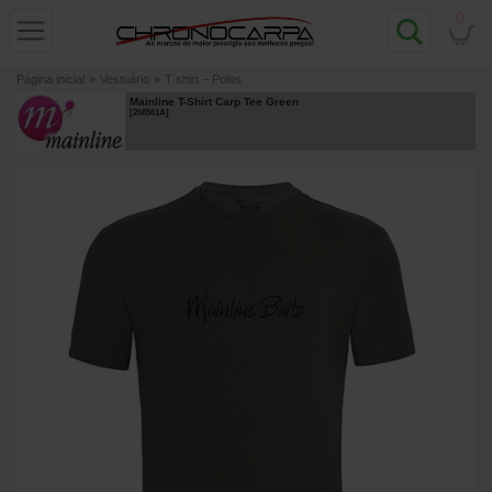
0
Página inicial
»
Vestuário
»
T shirt – Polos
Mainline T-Shirt Carp Tee Green
[
268561A
]