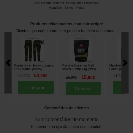
Este produto pertence às seguintes categorias:
Vestuário
-
T shirt – Polos
Produtos relacionados com este artigo:
Clientes que compraram este produto também compraram :
Korda Kore Heavy Joggers
Mainline Essential Cell
Mainline Carp H
Dark Kamo
Boilies 15mm 1kg
Green
[
268267A
]
[
243990
]
[
268557A
]
54
4
69
,
90
€
51
,
90
€
,
90
€
15
16
,
90
€
,
90
€
Comprar
Comp
Comprar
Comentários de clientes
Sem comentários de momento
Escrever uma opinião sobre esse produto