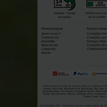
Satisfeito - Câmbio
2X3X4X sem Cust
Reembolso
de 50 a 2000€²
Chronocarpa.pt
Nossos compr
Quem somos ?
Condições Ger
Contacte-nos
Condições gerai
Newsletter
Entrega e frete
Mapa do site
Condições de 
Categorias
Confidencialid
Marcas
Chronocarpa é um site de vendas online da empresa Chron
Atropa
,
Avid Carp
,
Bait Boat Pod
,
BeeTackle
,
Big Carp
,
C
Dynamite Baits
,
Eco Sinkers
,
Enterprise Tackle
,
Extra Car
Tackle
,
New Direction
,
Okuma
,
Optimus
,
Penn
,
Powerkick
,
Trakker
,
Varta
,
Vass
,
(0) Expedição 24h - Tratamento da seu pedido dentro de 24h