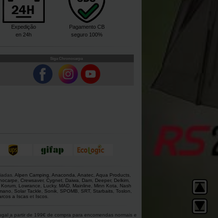
Expedição
Pagamento CB
en 24h
seguro 100%
Siga Chronocarpa
giadas.
Alpen Camping
,
Anaconda
,
Anatec
,
Aqua Products
,
nocarpe
,
Crewsaver
,
Cygnet
,
Daiwa
,
Dam
,
Deeper
,
Delkim
,
,
Korum
,
Lowrance
,
Lucky
,
MAD
,
Mainline
,
Minn Kota
,
Nash
mano
,
Solar Tackle
,
Sonik
,
SPOMB
,
SRT
,
Starbaits
,
Toslon
,
rcos a Iscas
et
Iscos
.
rtugal a partir de 199€ de compra para encomendas normais e