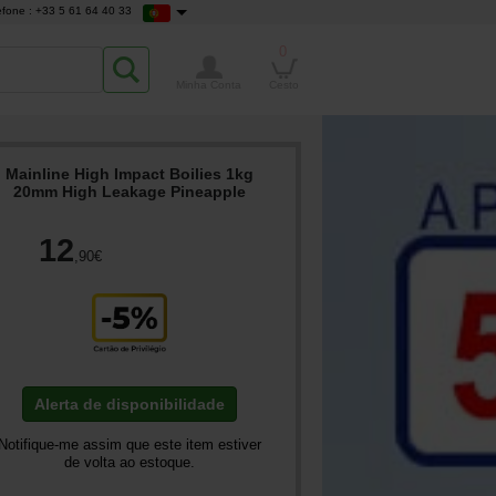
efone : +33 5 61 64 40 33
0
Minha Conta
Cesto
Mainline High Impact Boilies 1kg
20mm High Leakage Pineapple
12
,90
€
Alerta de disponibilidade
Notifique-me assim que este item estiver
de volta ao estoque.