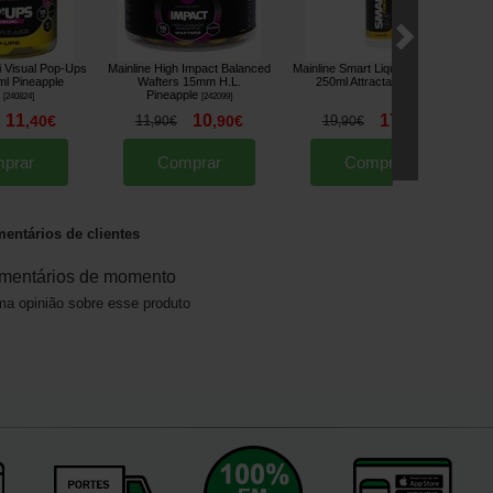
i Visual Pop-Ups
Mainline High Impact Balanced
Mainline Smart Liquid Pineapple
l Pineapple
Wafters 15mm H.L.
250ml Attractant
[
244002
]
Pineapple
[
240824
]
[
242099
]
11
10
17
,
40
€
11
,
90
€
19
,
90
€
,
90
€
,
90
€
prar
Comprar
Comprar
entários de clientes
mentários de momento
a opinião sobre esse produto