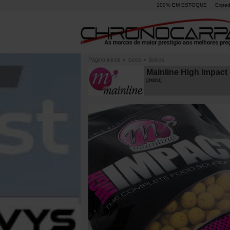
100% EM ESTOQUE
Exped
Página inicial
»
Iscos
»
Boilies
Mainline High Impact
[
242091
]