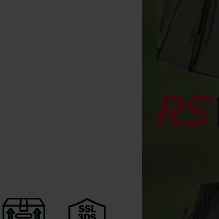
Korda Agulha (todas as 6)
[
esc006
]
30
32
,
72
€
,
00
€
Comprar