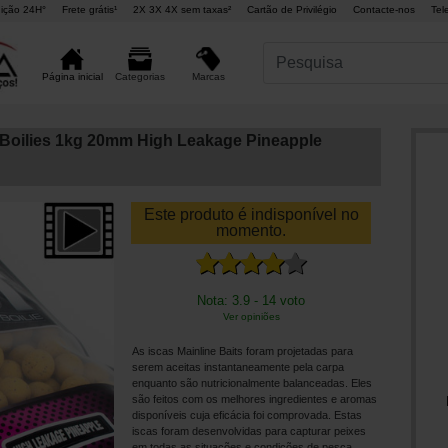
ição 24H°
Frete grátis¹
2X 3X 4X sem taxas²
Cartão de Privilégio
Contacte-nos
Tel
Marcas
Página inicial
Categorias
 Boilies 1kg 20mm High Leakage Pineapple
Este produto é indisponível no
momento.
Nota: 3.9 - 14 voto
Ver opiniões
As iscas Mainline Baits foram projetadas para
serem aceitas instantaneamente pela carpa
enquanto são nutricionalmente balanceadas. Eles
são feitos com os melhores ingredientes e aromas
disponíveis cuja eficácia foi comprovada. Estas
iscas foram desenvolvidas para capturar peixes
em todas as situações e condições de pesca.