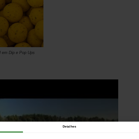
l em Dip e Pop Ups
Detalhes