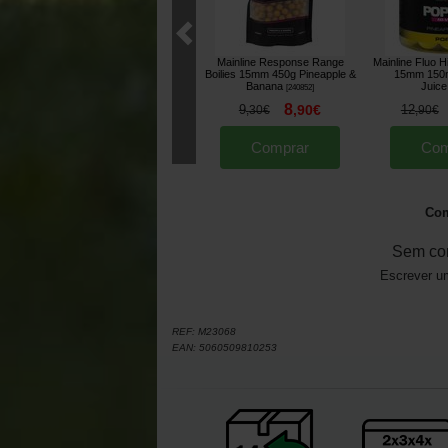
Mainline Response Range
Mainline Fluo H
Boilies 15mm 450g Pineapple &
15mm 150m
Banana
Juice
[
240852
]
8
9
,
90
€
12
,
30
€
,
90
€
Comprar
Com
Com
Sem co
Escrever um
REF:
M23068
EAN:
5060509810253