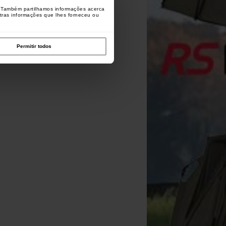
o. Também partilhamos informações acerca
utras informações que lhes forneceu ou
Permitir todos