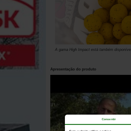
A gama High Impact está também disponíve
Apresentação do produto
Consentir