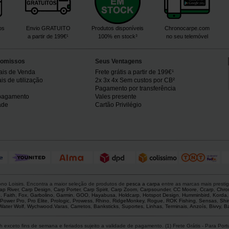
os
Envio GRATUITO
Produtos disponíveis
Chronocarpe.com
a partir de 199€¹
100% en stock³
no seu telemóvel
omissos
Seus Ventagens
ais de Venda
Frete grátis a partir de 199€¹
s de utilização
2x 3x 4x Sem custos por CB²
Pagamento por transferência
pagamento
Vales presente
ade
Cartão Privilégio
o Loisirs. Encontra a maior seleção de produtos de
pesca a carpa
entre as marcas mais presti
ap River
,
Carp Design
,
Carp Porter
,
Carp Spirit
,
Carp Zoom
,
Carpsounder
,
CC Moore
,
Ccarp
,
Chro
p
,
Faith
,
Fox
,
Garbolino
,
Garmin
,
GOO
,
Hayabusa
,
Holdcarp
,
Hotspot Design
,
Humminbird
,
Korda
Power Pro
,
Pro Elite
,
Prologic
,
Prowess
,
Rhino
,
RidgeMonkey
,
Rogue
,
ROK Fishing
,
Sensas
,
Shi
Water Wolf
,
Wychwood
.
Varas
,
Carretos
,
Banksticks
,
Suportes
,
Linhas
,
Terminais
,
Anzoís
,
Bivvy
,
Ba
 exceto fins de semana e feriados sujeito a validade de pagamento. (1) Frete Grátis - Para Po