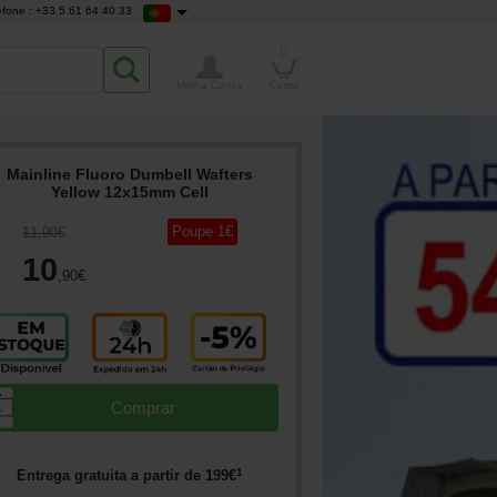
efone : +33 5 61 64 40 33
0
Minha Conta
Cesto
Mainline Fluoro Dumbell Wafters
Yellow 12x15mm Cell
Poupe
1
€
11
,90
€
10
,90
€
▲
Comprar
▼
1
Entrega gratuita a partir de
199
€