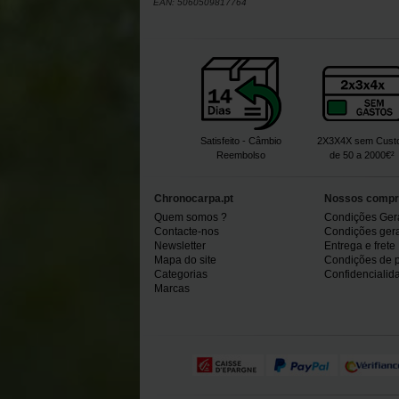
EAN:
5060509817764
Satisfeito - Câmbio
2X3X4X sem Cust
Reembolso
de 50 a 2000€²
Chronocarpa.pt
Nossos compr
Quem somos ?
Condições Ger
Contacte-nos
Condições gerai
Newsletter
Entrega e frete
Mapa do site
Condições de 
Categorias
Confidencialid
Marcas