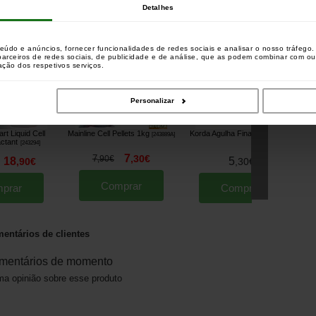
Detalhes
aram este produto também compraram :
teúdo e anúncios, fornecer funcionalidades de redes sociais e analisar o nosso tráfeg
 parceiros de redes sociais, de publicidade e de análise, que as podem combinar com o
zação dos respetivos serviços.
Personalizar
rt Liquid Cell
Mainline Cell Pellets 1kg
Korda Agulha Fina 7cm
K
[
243889A
]
[
230497
]
actant
[
243294
]
7
7
,
30
€
,
90
€
18
5
,
90
€
,
30
€
Comprar
prar
Comprar
entários de clientes
mentários de momento
a opinião sobre esse produto