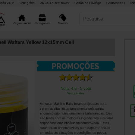
ição 24H°
Frete grátis¹
2X 3X 4X sem taxas²
Cartão de Privilégio
Contacte-nos
Tel
Marcas
Página inicial
Categorias
ell Wafters Yellow 12x15mm Cell
Nota: 4.6 - 5 voto
Ver opiniões
As iscas Mainline Baits foram projetadas para
serem aceitas instantaneamente pela carpa
enquanto são nutricionalmente balanceadas. Eles
são feitos com os melhores ingredientes e aromas
disponíveis cuja eficácia foi comprovada. Estas
iscas foram desenvolvidas para capturar peixes
em todas as situações e condições de pesca.