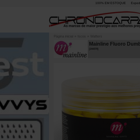
100% EM ESTOQUE
Exped
Página inicial
»
Iscos
»
Wafters
Mainline Fluoro Dumb
[
244370
]