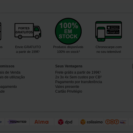
os
Envio GRATUITO
Produtos disponíveis
Chronocarpe.com
a partir de 199€¹
100% en stock³
no seu telemóvel
omissos
Seus Ventagens
ais de Venda
Frete grátis a partir de 199€¹
s de utilização
2x 3x 4x Sem custos por CB²
Pagamento por transferência
pagamento
Vales presente
ade
Cartão Privilégio