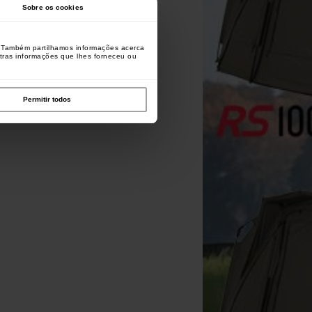
Sobre os cookies
o. Também partilhamos informações acerca
utras informações que lhes forneceu ou
Permitir todos
orda Floss Caps Bait Stops
Korda Krank Ready Rig Bass
(por 20)
Line
[
m30826
]
[
m25272
]
3
3
4
,
90
€
3
,
40
€
,
60
€
,
70
€
*
Comprar
Comprar