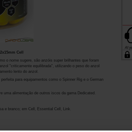
12x15mm Cell
omo o nome sugere, são anzóis super brilhantes que foram
zol "criticamente equilibrada", utilizando o peso do anzol
damento lento do anzol.
ol perfeita para equipamentos como o Spinner Rig e o German
e uma alimentação de outros iscos da gama Dedicated.
a e branco; em Cell, Essential Cell, Link.