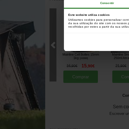
Consentir
Clientes que compr
Este website utiliza cookies
Utilizamos cookies para personalizar con
da sua utilização do site com os nossos
recolhidas por estes a partir da sua utili
Mainline Cell Boilies 15mm
Mainline Sma
1kg
250ml Attr
[
243989
]
15
16
,
90
€
21
,
90
€
,
90
€
Comprar
Com
Com
Sem co
Escrever um