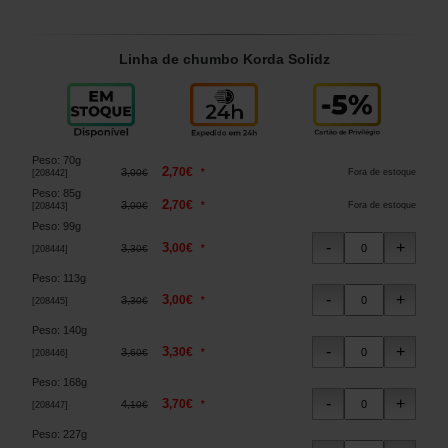
Linha de chumbo Korda Solidz
Peso
:
70g
2
,
70
€
3
*
,
00
€
Fora de estoque
[
208442
]
Peso
:
85g
2
,
70
€
3
*
,
00
€
Fora de estoque
[
208443
]
Peso
:
99g
3
,
00
€
3
*
,
30
€
[
208444
]
Peso
:
113g
3
,
00
€
3
*
,
30
€
[
208445
]
Peso
:
140g
3
,
30
€
3
*
,
60
€
[
208446
]
Peso
:
168g
3
,
70
€
4
*
,
10
€
[
208447
]
Peso
:
227g