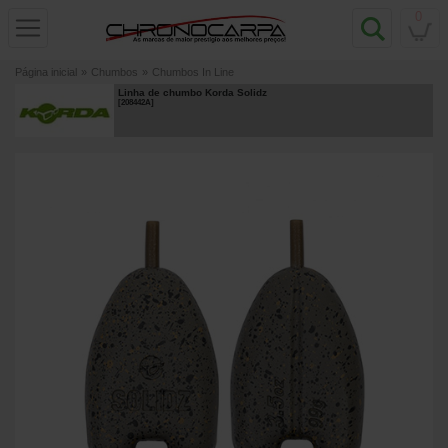
0
Página inicial
»
Chumbos
»
Chumbos In Line
Linha de chumbo Korda Solidz
[
208442A
]