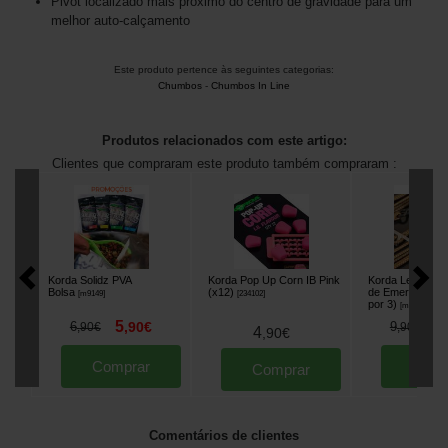
Pivot localizado mais próximo do centro de gravidade para um
melhor auto-calçamento
Este produto pertence às seguintes categorias:
Chumbos
-
Chumbos In Line
Produtos relacionados com este artigo:
Clientes que compraram este produto também compraram :
Korda Solidz PVA
Korda Pop Up Corn IB Pink
Korda Leadcor
Bolsa
(x12)
de Emerilhão a A
[
m9149
]
[
234102
]
por 3)
[
m18657
]
5
8
6
,
90
€
9
,
90
€
,
90
€
4
,
90
€
Comprar
Comp
Comprar
Comentários de clientes