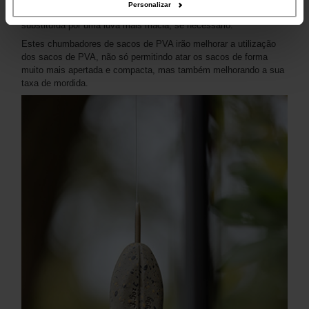
Personalizar
O Solidz Lead vem com uma inserção rígida que pode ser
substituída por uma luva mais macia, se necessário.
Estes chumbadores de sacos de PVA irão melhorar a utilização
dos sacos de PVA, não só permitindo atar os sacos de forma
muito mais apertada e compacta, mas também melhorando a sua
taxa de mordida.