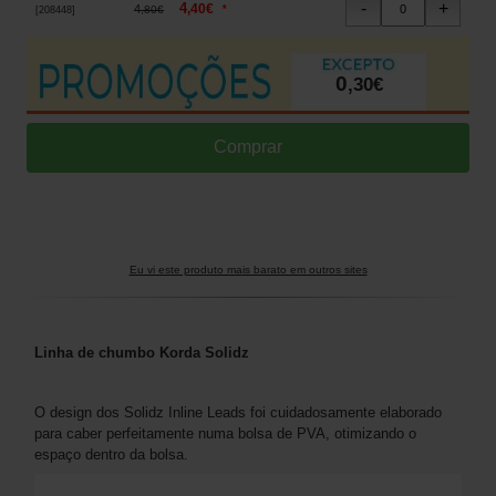
4
,
40
€
4
*
,
80
€
[
208448
]
0
,
30
€
Eu vi este produto mais barato em outros sites
Linha de chumbo Korda Solidz
O design dos Solidz Inline Leads foi cuidadosamente elaborado
para caber perfeitamente numa bolsa de PVA, otimizando o
espaço dentro da bolsa.