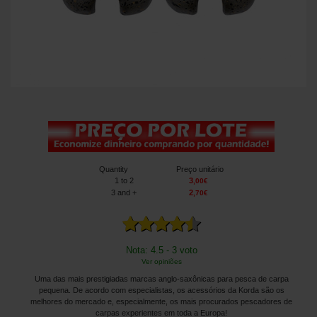
Quantity
Preço unitário
1
to 2
3
,
00
€
3
and +
2
,
70
€
Nota: 4.5 - 3 voto
Ver opiniões
Uma das mais prestigiadas marcas anglo-saxônicas para pesca de carpa
pequena. De acordo com especialistas, os acessórios da Korda são os
melhores do mercado e, especialmente, os mais procurados pescadores de
carpas experientes em toda a Europa!