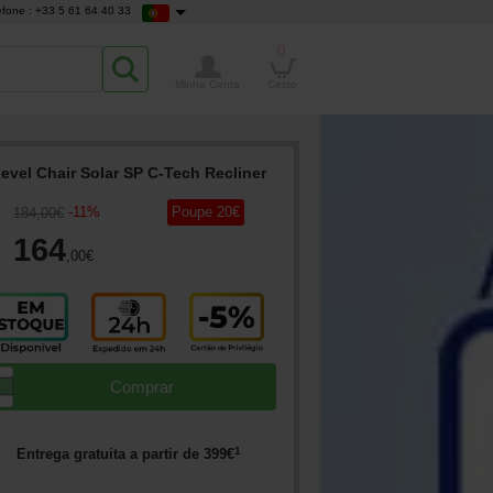
efone : +33 5 61 64 40 33
0
Minha Conta
Cesto
evel Chair Solar SP C-Tech Recliner
-
11
%
Poupe
20
€
184
,00
€
164
,00
€
▲
Comprar
▼
1
Entrega gratuita a partir de
399
€