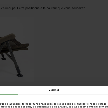
 celui-ci peut être positionné à la hauteur que vous souhaitez
e
Detalhes
e avec poches d’air
c
teúdo e anúncios, fornecer funcionalidades de redes sociais e analisar o nosso tráfeg
lus de confort
 parceiros de redes sociais, de publicidade e de análise, que as podem combinar com o