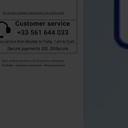
Eu vi este produto mais barato em outros sites
Este produto pertence às seguintes categorias:
Conforto
-
Cadeiras Levelchair
-
Novos produtos