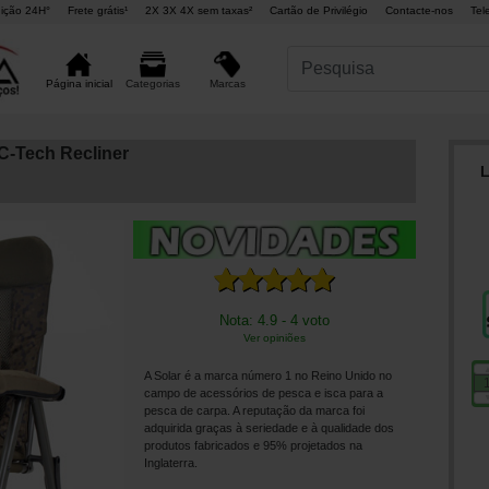
ição 24H°
Frete grátis¹
2X 3X 4X sem taxas²
Cartão de Privilégio
Contacte-nos
Tel
Marcas
Página inicial
Categorias
 C-Tech Recliner
L
Nota: 4.9 - 4 voto
Ver opiniões
A Solar é a marca número 1 no Reino Unido no
campo de acessórios de pesca e isca para a
pesca de carpa. A reputação da marca foi
adquirida graças à seriedade e à qualidade dos
produtos fabricados e 95% projetados na
Inglaterra.