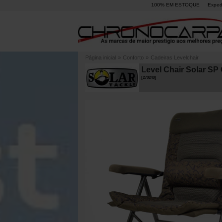
100% EM ESTOQUE
Exped
Página inicial
»
Conforto
»
Cadeiras Levelchair
Level Chair Solar SP
[
270248
]