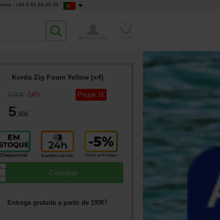
efone : +33 5 61 64 40 33
0
Minha Conta
Cesto
Korda Zig Foam Yellow (x4)
-
14
%
Poupe
1
€
6
,90
€
5
,90
€
▲
Comprar
▼
1
Entrega gratuita a partir de
199
€