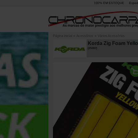
100% EM ESTOQUE
Exped
Página inicial
»
Acessórios
»
Vários Acessórios
Korda Zig Foam Yello
[
234357
]