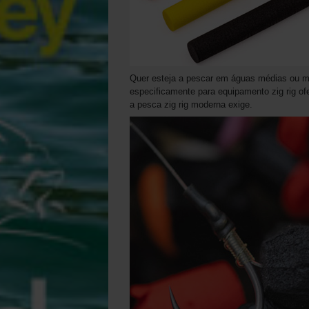
Quer esteja a pescar em águas médias ou m
especificamente para equipamento zig rig ofere
a pesca zig rig moderna exige.