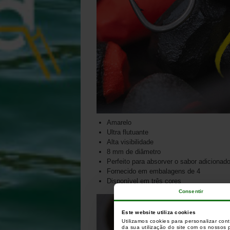
Amarelo
Ultra flutuante
Alta visibilidade
8 mm de diâmetro
Perfeito para absorver o sabor adicionad
Fornecido em embalagens de 4
Disponível em três cores
Consentir
Este website utiliza cookies
Utilizamos cookies para personalizar con
da sua utilização do site com os nossos