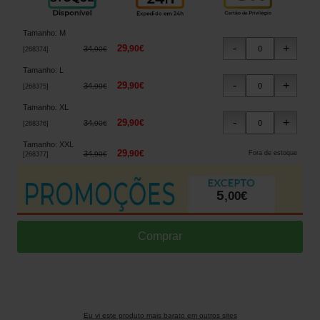
Tamanho
:
M
29
,
90
€
34
,
90
€
[
268374
]
Tamanho
:
L
29
,
90
€
34
,
90
€
[
268375
]
Tamanho
:
XL
29
,
90
€
34
,
90
€
[
268376
]
Tamanho
:
XXL
29
,
90
€
34
Fora de estoque
,
90
€
[
268377
]
5
,
00
€
Eu vi este produto mais barato em outros sites