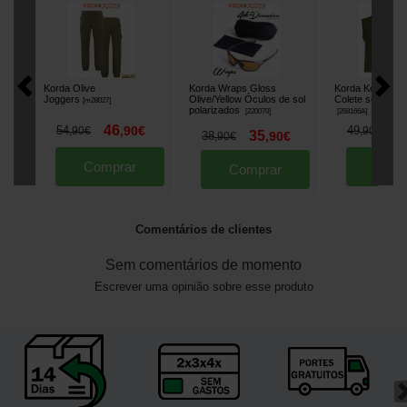
Korda Olive
Korda Wraps Gloss
Korda Kore Flee
Joggers
Olive/Yellow Óculos de sol
Colete sem man
[
m28027
]
polarizados
[
220070
]
[
268166A
]
46
3
54
,
90
€
49
,
90
€
,
90
€
35
38
,
90
€
,
90
€
Comprar
Comp
Comprar
Comentários de clientes
Sem comentários de momento
Escrever uma opinião sobre esse produto