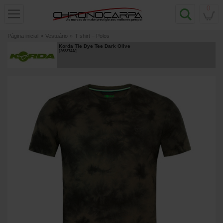
0
Página inicial
»
Vestuário
»
T shirt – Polos
Korda Tie Dye Tee Dark Olive
[
268374A
]