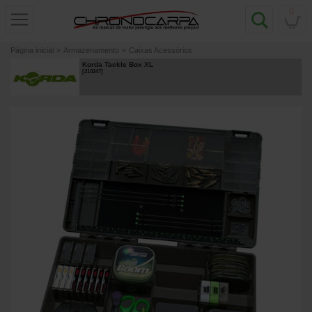
0
Página inicial
»
Armazenamento
»
Caixas Acessórios
Korda Tackle Box XL
[
210247
]