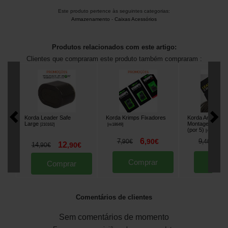
Este produto pertence às seguintes categorias:
Armazenamento
-
Caixas Acessórios
Produtos relacionados com este artigo:
Clientes que compraram este produto também compraram :
Korda Leader Safe
Korda Krimps Fixadores
Korda Anti ângul
Large
Montagem Clip
[
210162
]
[
m18649
]
(por 5)
[
m2649
]
6
8
7
,
90
€
9
,
90
€
,
40
€
12
14
,
90
€
,
90
€
Comprar
Comp
Comprar
Comentários de clientes
Sem comentários de momento