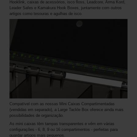
Hooklink, caixas de acessórios, isco floss, Leadcore, Arma Kord,
Leader Safes e Kamakura Hook Boxes, juntamente com outros
artigos como tesouras e agulhas de isco.
Compatível com as nossas Mini Caixas Compartimentadas
(vendidas em separado), a Large Tackle Box oferece ainda mais
possibilidades de organização.
As mini caixas têm tampas transparentes e vêm em várias
configurações - 6, 8, 9 ou 16 compartimentos - perfeitas para
guardar artigos mais pequenos.