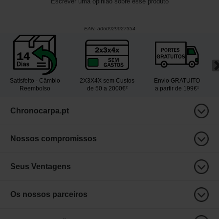
Escrever uma opinião sobre esse produto
EAN:
5060929027354
Satisfeito - Câmbio
2X3X4X sem Custos
Envio GRATUITO
Reembolso
de 50 a 2000€²
a partir de 199€¹
Chronocarpa.pt
Nossos compromissos
Seus Ventagens
Os nossos parceiros